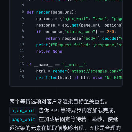
def
render
(page_url):
    options = {
"ajax_wait"
: 
"true"
, 
"page_wa
    response = api.
get
(page_url, options)
if
 response[
"status_code"
] == 
200
:
return
 response[
"body"
].
decode
(
"utf-
print
(
f"Request failed: {response['statu
return
None
if
 __name__ == 
"__main__"
:
    html = 
render
(
"https://example.com/"
)
print
(
len
(html) 
if
 html 
else
"No HTML re
两个等待选项对客户端渲染目标至关重要。
告诉 API 等待异步内容加载完成，
ajax_wait
在加载后固定等待若干毫秒，使延
page_wait
迟渲染的元素在抓取前能够出现。五秒是合理的