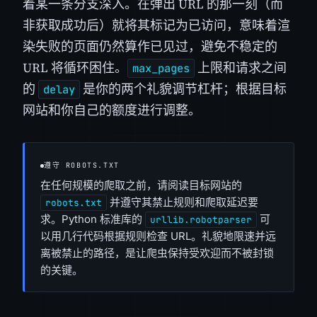
着某一条分支深入。在弹出 URL 的那一刻（而
非获取成功后）就将其标记为已访问，意味着渲
染失败的页面仍然算作已见过，避免不稳定的
URL 将循环困住。
上限和请求之间
max_pages
的
是你的两个礼貌调节杠杆；根据目标
delay
网站和你自己的额度进行调整。
遵守 ROBOTS.TXT
在任何规模的爬取之前，请阅读目标网站的
并遵守其禁止规则和爬取延迟要
robots.txt
求。Python 标准库的
可
urllib.robotparser
以用几行代码根据规则检查 URL。礼貌地限速并远
离被禁止的路径，是让爬虫保持受欢迎而不被封锁
的关键。