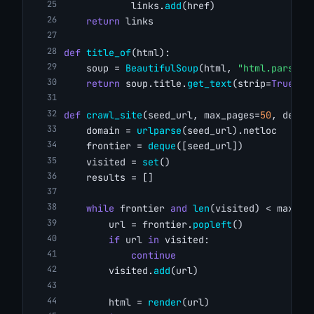
            links.
add
(href)
return
 links
def
title_of
(html):
    soup = 
BeautifulSoup
(html, 
"html.parser"
return
 soup.title.
get_text
(strip=
True
) 
i
def
crawl_site
(seed_url, max_pages=
50
, delay
    domain = 
urlparse
(seed_url).netloc
    frontier = 
deque
([seed_url])
    visited = 
set
()
    results = []
while
 frontier 
and
len
(visited) < max_pa
        url = frontier.
popleft
()
if
 url 
in
 visited:
continue
        visited.
add
(url)
        html = 
render
(url)