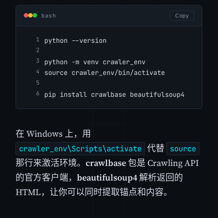
bash
Copy
python --version
python -m venv crawler_env
source crawler_env/bin/activate
pip install crawlbase beautifulsoup4
在 Windows 上，用
代替
crawler_env\Scripts\activate
source
那行来激活环境。
crawlbase
包是 Crawling API
的官方客户端，
beautifulsoup4
解析返回的
HTML，让你可以同时提取锚点和内容。