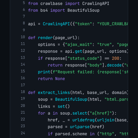
from
 crawlbase 
import
 CrawlingAPI
from
 bs4 
import
 BeautifulSoup
api = 
CrawlingAPI
({
"token"
: 
"YOUR_CRAWLBASE_
def
render
(page_url):
    options = {
"ajax_wait"
: 
"true"
, 
"page_wa
    response = api.
get
(page_url, options)
if
 response[
"status_code"
] == 
200
:
return
 response[
"body"
].
decode
(
"utf-
print
(
f"Request failed: {response['statu
return
None
def
extract_links
(html, base_url, domain):
    soup = 
BeautifulSoup
(html, 
"html.parser"
    links = 
set
()
for
 a 
in
 soup.
select
(
"a[href]"
):
        href, _ = 
urldefrag
(
urljoin
(base_url
        parsed = 
urlparse
(href)
if
 parsed.scheme 
in
 (
"http"
, 
"https"