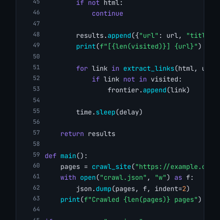
if
not
 html:
continue
        results.
append
({
"url"
: url, 
"title"
:
print
(
f"[{len(visited)}] {url}"
)
for
 link 
in
extract_links
(html, url,
if
 link 
not
in
 visited:
                frontier.
append
(link)
        time.
sleep
(delay)
return
 results
def
main
():
    pages = 
crawl_site
(
"https://example.com/
with
open
(
"crawl.json"
, 
"w"
) 
as
 f:
        json.
dump
(pages, f, indent=
2
)
print
(
f"Crawled {len(pages)} pages"
)