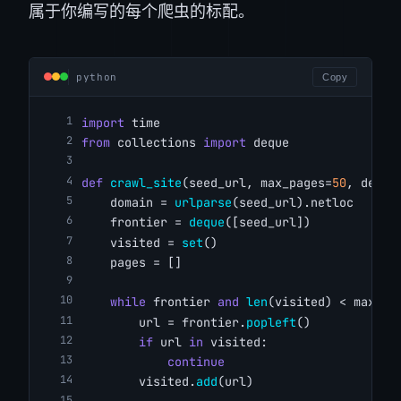
属于你编写的每个爬虫的标配。
python
Copy
import
 time
from
 collections 
import
 deque
def
crawl_site
(seed_url, max_pages=
50
, delay
    domain = 
urlparse
(seed_url).netloc
    frontier = 
deque
([seed_url])
    visited = 
set
()
    pages = []
while
 frontier 
and
len
(visited) < max_pa
        url = frontier.
popleft
()
if
 url 
in
 visited:
continue
        visited.
add
(url)