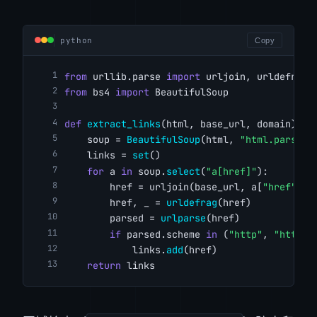
python
Copy
from
 urllib.parse 
import
 urljoin, urldefrag,
from
 bs4 
import
 BeautifulSoup
def
extract_links
(html, base_url, domain):
    soup = 
BeautifulSoup
(html, 
"html.parser"
    links = 
set
()
for
 a 
in
 soup.
select
(
"a[href]"
):
        href = urljoin(base_url, a[
"href"
])
        href, _ = 
urldefrag
(href)
        parsed = 
urlparse
(href)
if
 parsed.scheme 
in
 (
"http"
, 
"https"
            links.
add
(href)
return
 links