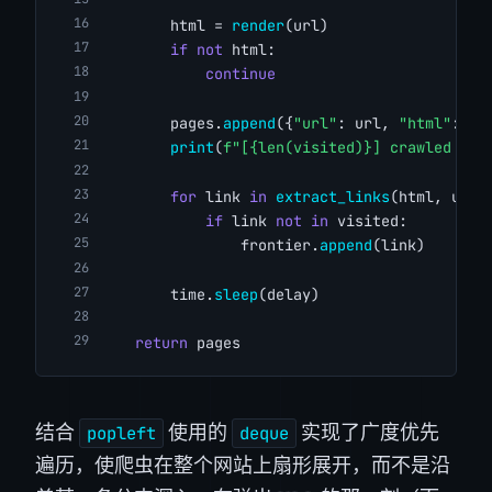
        html = 
render
(url)
if
not
 html:
continue
        pages.
append
({
"url"
: url, 
"html"
: ht
print
(
f"[{len(visited)}] crawled {ur
for
 link 
in
extract_links
(html, url,
if
 link 
not
in
 visited:
                frontier.
append
(link)
        time.
sleep
(delay)
return
 pages
结合
使用的
实现了广度优先
popleft
deque
遍历，使爬虫在整个网站上扇形展开，而不是沿