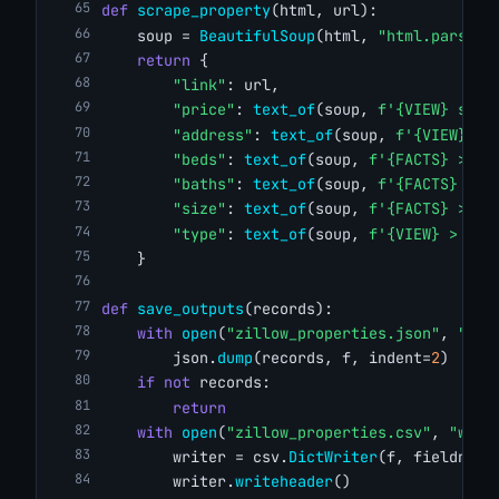
def
scrape_property
(html, url):
    soup = 
BeautifulSoup
(html, 
"html.parser"
return
 {
"link"
: url,
"price"
: 
text_of
(soup, 
f'{VIEW} span
"address"
: 
text_of
(soup, 
f'{VIEW} di
"beds"
: 
text_of
(soup, 
f'{FACTS} > di
"baths"
: 
text_of
(soup, 
f'{FACTS} > b
"size"
: 
text_of
(soup, 
f'{FACTS} > di
"type"
: 
text_of
(soup, 
f'{VIEW} > div
    }
def
save_outputs
(records):
with
open
(
"zillow_properties.json"
, 
"w"
)
        json.
dump
(records, f, indent=
2
)
if
not
 records:
return
with
open
(
"zillow_properties.csv"
, 
"w"
, 
        writer = csv.
DictWriter
(f, fieldname
        writer.
writeheader
()