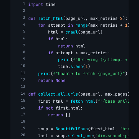
import
 time
def
fetch_html
(page_url, max_retries=
2
):
for
 attempt 
in
range
(max_retries + 
1
):
        html = 
crawl
(page_url)
if
 html:
return
 html
if
 attempt < max_retries:
print
(
f"Retrying ({attempt + 1}/
            time.
sleep
(
1
)
print
(
f"Unable to fetch {page_url}"
)
return
None
def
collect_all_urls
(base_url, max_pages):
    first_html = 
fetch_html
(
f"{base_url}1_p/
if
not
 first_html:
return
 []
    soup = 
BeautifulSoup
(first_html, 
"html.p
    last = soup.
select_one
(
"div.search-pagin