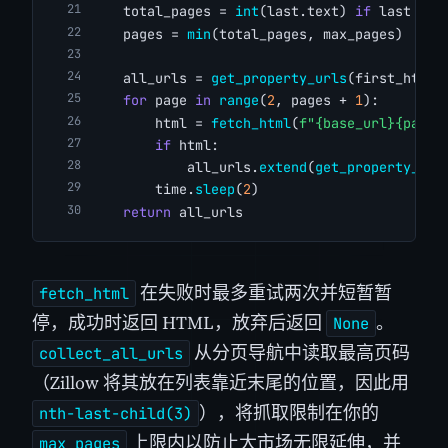
    total_pages = 
int
(last.text) 
if
 last 
els
    pages = 
min
(total_pages, max_pages)
    all_urls = 
get_property_urls
(first_html)
for
 page 
in
range
(
2
, pages + 
1
):
        html = 
fetch_html
(
f"{base_url}{page}
if
 html:
            all_urls.
extend
(
get_property_url
        time.
sleep
(
2
)
return
 all_urls
在失败时最多重试两次并短暂暂
fetch_html
停，成功时返回 HTML，放弃后返回
。
None
从分页导航中读取最高页码
collect_all_urls
（Zillow 将其放在列表靠近末尾的位置，因此用
），将抓取限制在你的
nth-last-child(3)
上限内以防止大市场无限延伸，并
max_pages