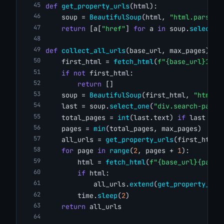
def
get_property_urls
(html):
    soup = 
BeautifulSoup
(html, 
"html.parser"
return
 [a[
"href"
] 
for
 a 
in
 soup.
select
(C
def
collect_all_urls
(base_url, max_pages):
    first_html = 
fetch_html
(
f"{base_url}1_p/
if
not
 first_html:
return
 []
    soup = 
BeautifulSoup
(first_html, 
"html.p
    last = soup.
select_one
(
"div.search-pagin
    total_pages = 
int
(last.text) 
if
 last 
els
    pages = 
min
(total_pages, max_pages)
    all_urls = 
get_property_urls
(first_html)
for
 page 
in
range
(
2
, pages + 
1
):
        html = 
fetch_html
(
f"{base_url}{page}
if
 html:
            all_urls.
extend
(
get_property_url
        time.
sleep
(
2
)
return
 all_urls