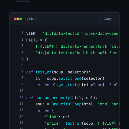
python
Copy
VIEW = 
'div[data-testid="macro-data-view"]'
FACTS = (
f'{VIEW} > div[data-renderstrat="inline"
'div[data-testid="bed-bath-sqft-facts"]'
)
def
text_of
(soup, selector):
    el = soup.
select_one
(selector)
return
 el.
get_text
(strip=
True
) 
if
 el 
els
def
scrape_property
(html, url):
    soup = 
BeautifulSoup
(html, 
"html.parser"
return
 {
"link"
: url,
"price"
: 
text_of
(soup, 
f'{VIEW} span