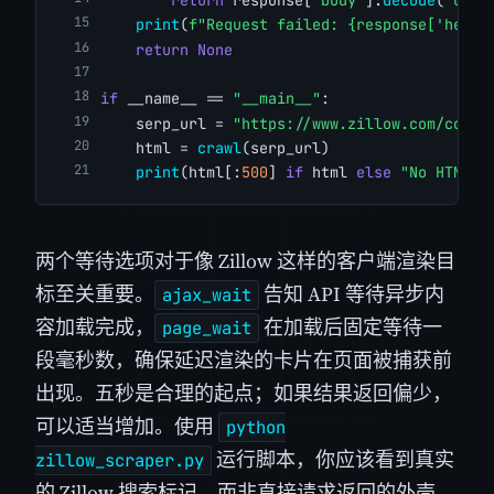
return
 response[
"body"
].
decode
(
"utf-
print
(
f"Request failed: {response['heade
return
None
if
 __name__ == 
"__main__"
:
    serp_url = 
"https://www.zillow.com/colum
    html = 
crawl
(serp_url)
print
(html[:
500
] 
if
 html 
else
"No HTML r
两个等待选项对于像 Zillow 这样的客户端渲染目
标至关重要。
告知 API 等待异步内
ajax_wait
容加载完成，
在加载后固定等待一
page_wait
段毫秒数，确保延迟渲染的卡片在页面被捕获前
出现。五秒是合理的起点；如果结果返回偏少，
可以适当增加。使用
python
运行脚本，你应该看到真实
zillow_scraper.py
的 Zillow 搜索标记，而非直接请求返回的外壳。