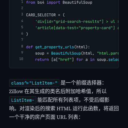
from
 bs4 
import
 BeautifulSoup
CARD_SELECTOR = (
'div[id="grid-search-results"] > ul > li
'article[data-test="property-card"] a[da
)
def
get_property_urls
(html):
    soup = 
BeautifulSoup
(html, 
"html.parser"
return
 [a[
"href"
] 
for
 a 
in
 soup.
select
(C
是一个前缀选择器：
class^="ListItem-"
Zillow 在其生成的类名后附加哈希值，所以
能匹配所有列表项，不受后缀影
ListItem-
响。对渲染后的搜索 HTML 运行此函数，将返回
一个干净的房产页面 URL 列表：