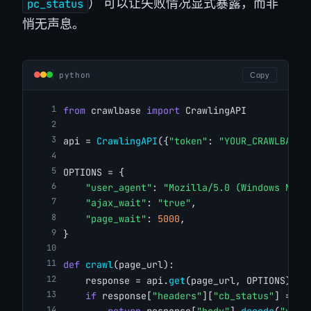
） 可以让失败情况显式暴露，而非
pc_status
悄无声息。
python
Copy
from
 crawlbase 
import
 CrawlingAPI
api = 
CrawlingAPI
({
"token"
: 
"YOUR_CRAWLBASE_
OPTIONS = {
"user_agent"
: 
"Mozilla/5.0 (Windows NT 1
"ajax_wait"
: 
"true"
,
"page_wait"
: 
5000
,
}
def
crawl
(page_url):
    response = api.
get
(page_url, OPTIONS)
if
 response[
"headers"
][
"cb_status"
] == 
"