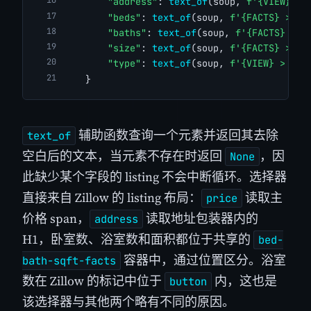
"address"
: 
text_of
(soup, 
f'{VIEW} di
"beds"
: 
text_of
(soup, 
f'{FACTS} > di
"baths"
: 
text_of
(soup, 
f'{FACTS} > b
"size"
: 
text_of
(soup, 
f'{FACTS} > di
"type"
: 
text_of
(soup, 
f'{VIEW} > div
    }
辅助函数查询一个元素并返回其去除
text_of
空白后的文本，当元素不存在时返回
，因
None
此缺少某个字段的 listing 不会中断循环。选择器
直接来自 Zillow 的 listing 布局：
读取主
price
价格 span，
读取地址包装器内的
address
H1，卧室数、浴室数和面积都位于共享的
bed-
容器中，通过位置区分。浴室
bath-sqft-facts
数在 Zillow 的标记中位于
内，这也是
button
该选择器与其他两个略有不同的原因。