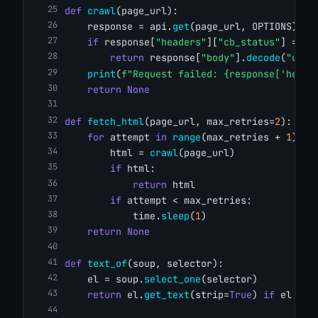
def
crawl
(page_url):
    response = api.
get
(page_url, OPTIONS)
if
 response[
"headers"
][
"cb_status"
] == 
"
return
 response[
"body"
].
decode
(
"utf-
print
(
f"Request failed: {response['heade
return
None
def
fetch_html
(page_url, max_retries=
2
):
for
 attempt 
in
range
(max_retries + 
1
):
        html = 
crawl
(page_url)
if
 html:
return
 html
if
 attempt < max_retries:
            time.
sleep
(
1
)
return
None
def
text_of
(soup, selector):
    el = soup.
select_one
(selector)
return
 el.
get_text
(strip=
True
) 
if
 el 
els