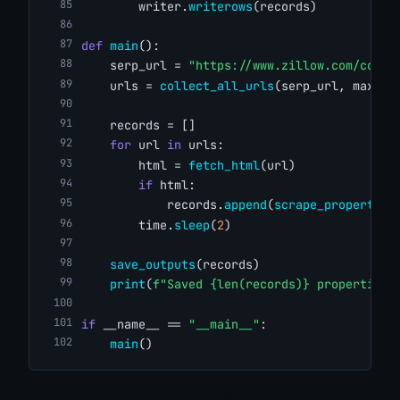
        writer.
writerows
(records)
def
main
():
    serp_url = 
"https://www.zillow.com/colum
    urls = 
collect_all_urls
(serp_url, max_pa
    records = []
for
 url 
in
 urls:
        html = 
fetch_html
(url)
if
 html:
            records.
append
(
scrape_property
(h
        time.
sleep
(
2
)
save_outputs
(records)
print
(
f"Saved {len(records)} properties"
if
 __name__ == 
"__main__"
:
main
()