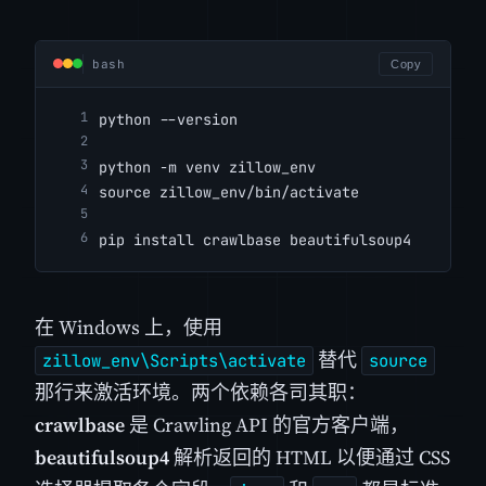
bash
Copy
python --version
python -m venv zillow_env
source zillow_env/bin/activate
pip install crawlbase beautifulsoup4
在 Windows 上，使用
替代
zillow_env\Scripts\activate
source
那行来激活环境。两个依赖各司其职：
crawlbase
是 Crawling API 的官方客户端，
beautifulsoup4
解析返回的 HTML 以便通过 CSS