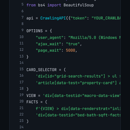
from
 bs4 
import
 BeautifulSoup
api = 
CrawlingAPI
({
"token"
: 
"YOUR_CRAWLBASE_
OPTIONS = {
"user_agent"
: 
"Mozilla/5.0 (Windows NT 1
"ajax_wait"
: 
"true"
,
"page_wait"
: 
5000
,
}
CARD_SELECTOR = (
'div[id="grid-search-results"] > ul > li
'article[data-test="property-card"] a[da
)
VIEW = 
'div[data-testid="macro-data-view"]'
FACTS = (
f'{VIEW} > div[data-renderstrat="inline"
'div[data-testid="bed-bath-sqft-facts"]'
)