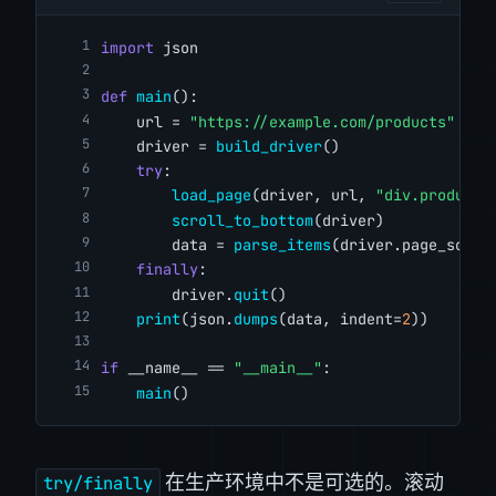
import
 json
def
main
():
    url = 
"https://example.com/products"
    driver = 
build_driver
()
try
:
load_page
(driver, url, 
"div.product-
scroll_to_bottom
(driver)
        data = 
parse_items
(driver.page_sourc
finally
:
        driver.
quit
()
print
(json.
dumps
(data, indent=
2
))
if
 __name__ == 
"__main__"
:
main
()
在生产环境中不是可选的。滚动
try/finally