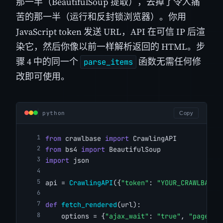
那一半（BeautifulSoup 提取），去掉了令人痛
苦的那一半（运行和反封锁浏览器）。你用
JavaScript token 发送 URL，API 在可信 IP 后渲
染它，然后你像以前一样解析返回的 HTML。步
骤 4 中的同一个
函数无需任何修
parse_items
改即可使用。
python
Copy
from
 crawlbase 
import
 CrawlingAPI
from
 bs4 
import
 BeautifulSoup
import
 json
api = 
CrawlingAPI
({
"token"
: 
"YOUR_CRAWLBASE_
def
fetch_rendered
(url):
    options = {
"ajax_wait"
: 
"true"
, 
"page_wa