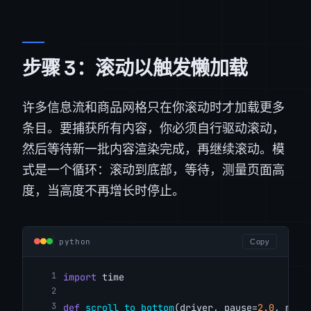
步骤 3：滚动以触发懒加载
许多信息流和商品网格只在你滚动时才加载更多
条目。要捕获所有内容，你必须自行驱动滚动，
然后等待新一批内容渲染完成，再继续滚动。模
式是一个循环：滚动到底部，等待，测量页面高
度，当高度不再增长时停止。
python
Copy
import
 time
def
scroll_to_bottom
(driver, pause=
2.0
, max_