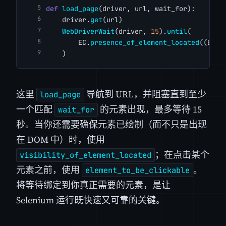
def
load_page
(driver, url, wait_for):
    driver.
get
(url)
WebDriverWait
(driver, 
15
).
until
(
        EC.
presence_of_element_located
((By.C
    )
这里
导航到 URL，并阻塞直到至少
load_page
一个匹配
的元素出现，最多等待 15
wait_for
秒。当你还需要确保元素已绘制（而不只是出现
在 DOM 中）时，使用
；在点击某个
visibility_of_element_located
元素之前，使用
。
element_to_be_clickable
将等待绑定到你真正需要的元素，是让
Selenium 运行既快速又可靠的关键。