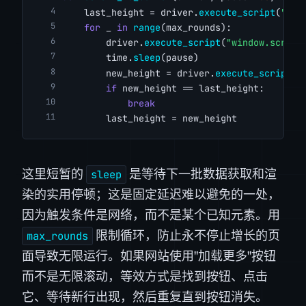
    last_height = driver.
execute_script
(
"ret
for
 _ 
in
range
(max_rounds):
        driver.
execute_script
(
"window.scroll
        time.
sleep
(pause)
        new_height = driver.
execute_script
(
"
if
 new_height == last_height:
break
        last_height = new_height
这里短暂的
是等待下一批数据获取和渲
sleep
染的实用停顿；这是固定延迟难以避免的一处，
因为触发条件是网络，而不是某个已知元素。用
限制循环，防止永不停止增长的页
max_rounds
面导致无限运行。如果网站使用"加载更多"按钮
而不是无限滚动，等效方式是找到按钮、点击
它、等待新行出现，然后重复直到按钮消失。