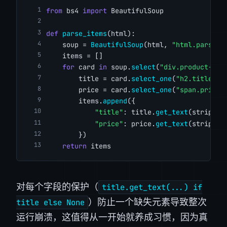
from
 bs4 
import
 BeautifulSoup
def
parse_items
(html):
    soup = 
BeautifulSoup
(html, 
"html.parser"
    items = []
for
 card 
in
 soup.
select
(
"div.product-car
        title = card.
select_one
(
"h2.title"
)
        price = card.
select_one
(
"span.price"
        items.
append
({
"title"
: title.
get_text
(strip=
Tr
"price"
: price.
get_text
(strip=
Tr
        })
return
 items
对每个字段的保护（
title.get_text(...) if
）防止一个缺失元素导致整次
title else None
运行崩溃，这值得从一开始就养成习惯，因为真