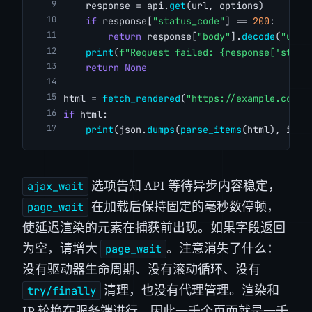
    response = api.
get
(url, options)
if
 response[
"status_code"
] == 
200
:
return
 response[
"body"
].
decode
(
"utf-
print
(
f"Request failed: {response['statu
return
None
html = 
fetch_rendered
(
"https://example.com/p
if
 html:
print
(json.
dumps
(
parse_items
(html), inde
选项告知 API 等待异步内容稳定，
ajax_wait
在加载后保持固定的毫秒数停顿，
page_wait
使延迟渲染的元素在捕获前出现。如果字段返回
为空，请增大
。注意消失了什么：
page_wait
没有驱动器生命周期、没有滚动循环、没有
清理，也没有代理管理。渲染和
try/finally
IP 轮换在服务端进行，因此一千个页面就是一千