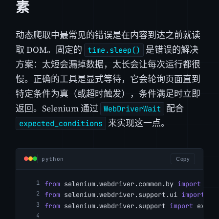
素
动态爬取中最常见的错误是在内容到达之前就读
取 DOM。固定的
是错误的解决
time.sleep()
方案：太短会漏掉数据，太长会让每次运行都很
慢。正确的工具是显式等待，它会轮询页面直到
特定条件为真（或超时触发），条件满足时立即
返回。Selenium 通过
配合
WebDriverWait
来实现这一点。
expected_conditions
python
Copy
from
 selenium.webdriver.common.by 
import
 By
from
 selenium.webdriver.support.ui 
import
 We
from
 selenium.webdriver.support 
import
 expec