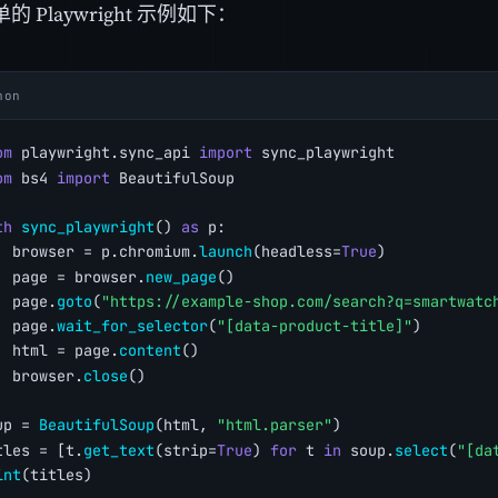
 Playwright 示例如下：
hon
om
 playwright.sync_api 
import
 sync_playwright
om
 bs4 
import
 BeautifulSoup
th
sync_playwright
() 
as
 p:
  browser = p.chromium.
launch
(headless=
True
)
  page = browser.
new_page
()
  page.
goto
(
"https://example-shop.com/search?q=smartwatc
  page.
wait_for_selector
(
"[data-product-title]"
)
  html = page.
content
()
  browser.
close
()
up = 
BeautifulSoup
(html, 
"html.parser"
)
tles = [t.
get_text
(strip=
True
) 
for
 t 
in
 soup.
select
(
"[da
int
(titles)