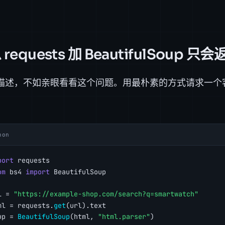
requests 加 BeautifulSoup 只
描述，不如亲眼看看这个问题。用最朴素的方式请求一个
。
hon
port
 requests
om
 bs4 
import
 BeautifulSoup
l = 
"https://example-shop.com/search?q=smartwatch"
ml = requests.
get
(url).text
up = 
BeautifulSoup
(html, 
"html.parser"
)