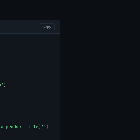
Copy
h"
)
ta-product-title]"
)]