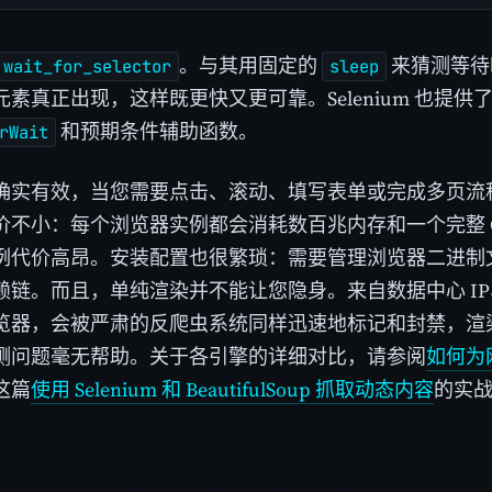
。与其用固定的
来猜测等待
wait_for_selector
sleep
素真正出现，这样既更快又更可靠。Selenium 也提供
和预期条件辅助函数。
rWait
确实有效，当您需要点击、滚动、填写表单或完成多页流
价不小：每个浏览器实例都会消耗数百兆内存和一个完整 C
例代价高昂。安装配置也很繁琐：需要管理浏览器二进制
赖链。而且，单纯渲染并不能让您隐身。来自数据中心 I
器，会被严肃的反爬虫系统同样迅速地标记和封禁，渲染只解决了
测问题毫无帮助。关于各引擎的详细对比，请参阅
如何为
这篇
使用 Selenium 和 BeautifulSoup 抓取动态内容
的实