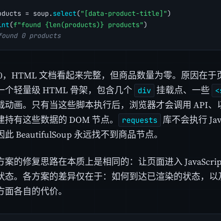
oducts = soup.
select
(
"[data-product-title]"
)
int
(
f"found {len(products)} products"
)
found 0 products
200，HTML 文档看起来完整，但商品数量为零。原因在
个轻量级 HTML 骨架，包含几个
挂载点、一些
div
<
动画。只有当这些脚本执行后，浏览器才会调用 API、以 
持有这些数据的 DOM 节点。
库不会执行 Jav
requests
 BeautifulSoup 永远找不到商品节点。
案的修复思路在本质上是相同的：让页面进入 JavaScri
状态。各方案的差异仅在于：如何到达已渲染的状态，以
方面各自的代价。