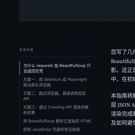
本页内容
您写了几行
Beaut
为什么 requests 加 BeautifulSoup 只
影。这正是
会返回空壳
中、在初始
方案一：用 Selenium 或 Playwright
驱动真实浏览器
方案二：跳过浏览器，直接调用底层
本指南将
API
层 JSO
方案三：通过 Crawling API 渲染并解
析结果
渲染完成的
用 BeautifulSoup 解析已渲染的 HTML
及如何避
抓取 JavaScript 页面的常见陷阱