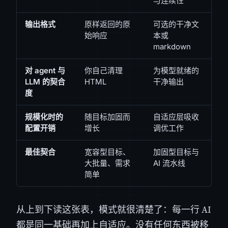
与连续性
输出格式
原样返回的原
可选的干净文
始响应
本或
markdown
对 agent 与
你自己清理
为模型就绪的
LLM 的契合
HTML
干净输出
度
规模化时的
随目标加固而
自适应层吸收
配置开销
增长
调优工作
最佳契合
宽容型目标、
加固型目标与
大批量、需求
AI 流水线
简单
从上到下读这张表，模式就很清楚了：每一行 AI
都是同一基础再加上自适应。没有任何东西被移