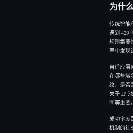
为什么
传统智能代
遇到 4
规则集要
率中发现
自适应层
在哪些域
纹、是否
关于 IP
同等重要
成功率差
机制的社