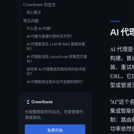
Crawlbase 的定位
核心要点
常见问题
什么是 AI 代理？
AI 
AI 代理与普通代理有何不同？
AI 代理更适合 LLM 和 RAG 数据采集
AI 代
吗？
AI 代理能渲染 JavaScript 密集型页面
构建。普
吗？
装、重试机
如何将 AI 代理集成到我现有的技术栈
中？
URL，
AI 代理能保证我永远不会被封锁吗？
型或管道
"AI"这
Crawlbase
集或智能
大规模爬取任何站点，无需管理代
理或指纹。
制：路由
功率依然
免费开始