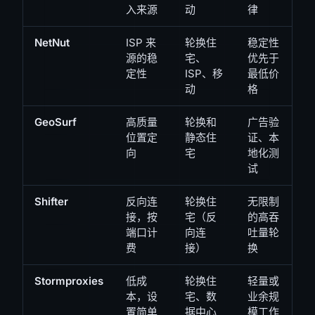
入来源
动
律
NetNut
ISP 来
轮换住
稳定性
源的稳
宅、
优先于
定性
ISP、移
最低价
动
格
GeoSurf
高质量
轮换和
广告验
位置定
静态住
证、本
向
宅
地化测
试
Shifter
反向连
轮换住
无限制
接，按
宅（反
的高吞
端口计
向连
吐量轮
费
接）
换
Stormproxies
低成
轮换住
轻量或
本，设
宅、数
业余规
置简单
据中心
模工作