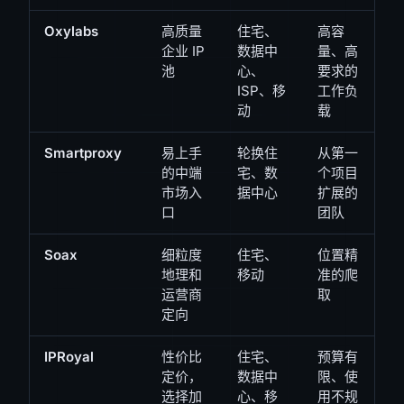
Oxylabs
高质量
住宅、
高容
企业 IP
数据中
量、高
池
心、
要求的
ISP、移
工作负
动
载
Smartproxy
易上手
轮换住
从第一
的中端
宅、数
个项目
市场入
据中心
扩展的
口
团队
Soax
细粒度
住宅、
位置精
地理和
移动
准的爬
运营商
取
定向
IPRoyal
性价比
住宅、
预算有
定价，
数据中
限、使
选择加
心、移
用不规