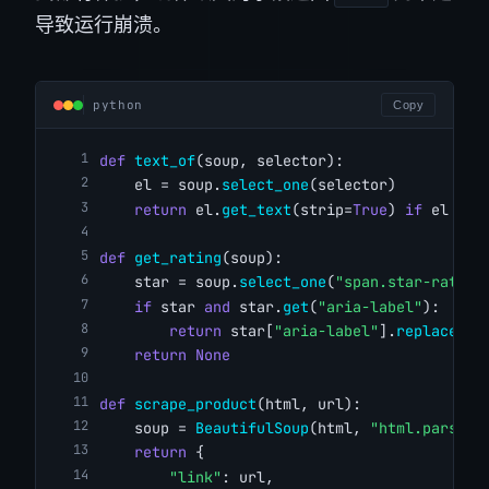
导致运行崩溃。
python
Copy
def
text_of
(soup, selector):
    el = soup.
select_one
(selector)
return
 el.
get_text
(strip=
True
) 
if
 el 
els
def
get_rating
(soup):
    star = soup.
select_one
(
"span.star-rating
if
 star 
and
 star.
get
(
"aria-label"
):
return
 star[
"aria-label"
].
replace
(
"A
return
None
def
scrape_product
(html, url):
    soup = 
BeautifulSoup
(html, 
"html.parser"
return
 {
"link"
: url,