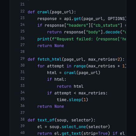
def
crawl
(page_url):
    response = api.
get
(page_url, OPTIONS)
if
 response[
"headers"
][
"cb_status"
] == 
"
return
 response[
"body"
].
decode
(
"utf-
print
(
f"Request failed: {response['heade
return
None
def
fetch_html
(page_url, max_retries=
2
):
for
 attempt 
in
range
(max_retries + 
1
):
        html = 
crawl
(page_url)
if
 html:
return
 html
if
 attempt < max_retries:
            time.
sleep
(
1
)
return
None
def
text_of
(soup, selector):
    el = soup.
select_one
(selector)
return
 el.
get_text
(strip=
True
) 
if
 el 
els