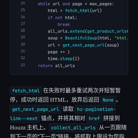
while
 url 
and
 page < max_pages:
        html = 
fetch_html
(url)
if
not
 html:
break
        all_urls.
extend
(
get_product_urls
(htm
        soup = 
BeautifulSoup
(html, 
"html.par
        url = 
get_next_page_url
(soup)
        page += 
1
        time.
sleep
(
2
)
return
 all_urls
在失败时最多重试两次并短暂暂
fetch_html
停，成功时返回 HTML，放弃后返回
。
None
读取
get_next_page_url
hz-pagination-
锚点，并将其相对
拼接到
link--next
href
Houzz 主机上。
从一页跟随
collect_all_urls
到下一页的"下一页"链接，将抓取上限设为您指