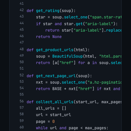
def
get_rating
(soup):
    star = soup.
select_one
(
"span.star-rating
if
 star 
and
 star.
get
(
"aria-label"
):
return
 star[
"aria-label"
].
replace
(
"A
return
None
def
get_product_urls
(html):
    soup = 
BeautifulSoup
(html, 
"html.parser"
return
 [a[
"href"
] 
for
 a 
in
 soup.
select
(C
def
get_next_page_url
(soup):
    nxt = soup.
select_one
(
"a.hz-pagination-l
return
 BASE + nxt[
"href"
] 
if
 nxt 
and
 nxt
def
collect_all_urls
(start_url, max_pages):
    all_urls = []
    url = start_url
    page = 
0
while
 url 
and
 page < max_pages: