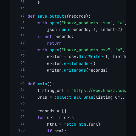
    }
def
save_outputs
(records):
with
open
(
"houzz_products.json"
, 
"w"
) 
as
        json.
dump
(records, f, indent=
2
)
if
not
 records:
return
with
open
(
"houzz_products.csv"
, 
"w"
, new
        writer = csv.
DictWriter
(f, fieldname
        writer.
writeheader
()
        writer.
writerows
(records)
def
main
():
    listing_url = 
"https://www.houzz.com/pro
    urls = 
collect_all_urls
(listing_url, max
    records = []
for
 url 
in
 urls:
        html = 
fetch_html
(url)
if
 html: