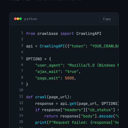
python
Copy
from
 crawlbase 
import
 CrawlingAPI
api = 
CrawlingAPI
({
"token"
: 
"YOUR_CRAWLBASE_
OPTIONS = {
"user_agent"
: 
"Mozilla/5.0 (Windows NT 1
"ajax_wait"
: 
"true"
,
"page_wait"
: 
5000
,
}
def
crawl
(page_url):
    response = api.
get
(page_url, OPTIONS)
if
 response[
"headers"
][
"cb_status"
] == 
"
return
 response[
"body"
].
decode
(
"utf-
print
(
f"Request failed: {response['heade