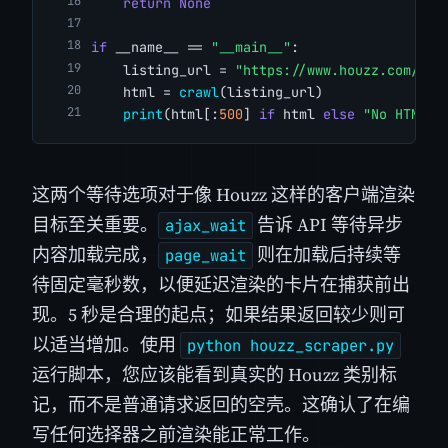
return
None
if
 __name__ == 
"__main__"
:
    listing_url = 
"https://www.houzz.com/pro
    html = 
crawl
(listing_url)
print
(html[:
500
] 
if
 html 
else
"No HTML r
这两个等待选项对于像 Houzz 这样的客户端渲染
目标至关重要。
告诉 API 等待异步
ajax_wait
内容加载完成，
则在加载后持续等
page_wait
待固定毫秒数，以便延迟渲染的卡片在捕获前出
现。5 秒是合理的起点；如果结果返回较少则可
以适当增加。使用
python houzz_scraper.py
运行脚本，您应该能看到真实的 Houzz 类别标
记，而不是普通请求返回的空壳。这确认了在编
写任何选择器之前渲染能正常工作。