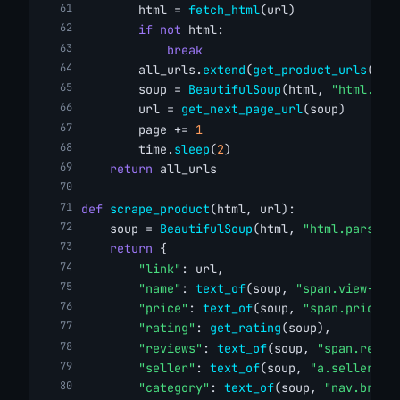
        html = 
fetch_html
(url)
if
not
 html:
break
        all_urls.
extend
(
get_product_urls
(htm
        soup = 
BeautifulSoup
(html, 
"html.par
        url = 
get_next_page_url
(soup)
        page += 
1
        time.
sleep
(
2
)
return
 all_urls
def
scrape_product
(html, url):
    soup = 
BeautifulSoup
(html, 
"html.parser"
return
 {
"link"
: url,
"name"
: 
text_of
(soup, 
"span.view-pro
"price"
: 
text_of
(soup, 
"span.pricing
"rating"
: 
get_rating
(soup),
"reviews"
: 
text_of
(soup, 
"span.revie
"seller"
: 
text_of
(soup, 
"a.seller-na
"category"
: 
text_of
(soup, 
"nav.bread