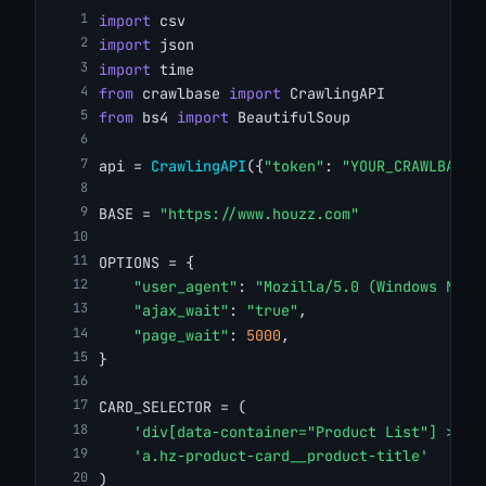
import
 csv
import
 json
import
 time
from
 crawlbase 
import
 CrawlingAPI
from
 bs4 
import
 BeautifulSoup
api = 
CrawlingAPI
({
"token"
: 
"YOUR_CRAWLBASE_
BASE = 
"https://www.houzz.com"
OPTIONS = {
"user_agent"
: 
"Mozilla/5.0 (Windows NT 1
"ajax_wait"
: 
"true"
,
"page_wait"
: 
5000
,
}
CARD_SELECTOR = (
'div[data-container="Product List"] > di
'a.hz-product-card__product-title'
)