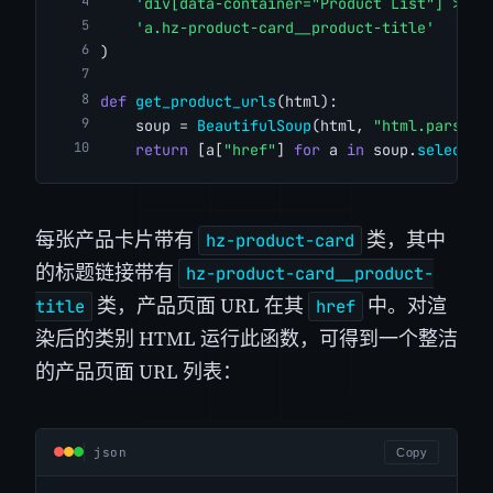
'div[data-container="Product List"] > di
'a.hz-product-card__product-title'
)
def
get_product_urls
(html):
    soup = 
BeautifulSoup
(html, 
"html.parser"
return
 [a[
"href"
] 
for
 a 
in
 soup.
select
(C
每张产品卡片带有
类，其中
hz-product-card
的标题链接带有
hz-product-card__product-
类，产品页面 URL 在其
中。对渲
title
href
染后的类别 HTML 运行此函数，可得到一个整洁
的产品页面 URL 列表：
json
Copy