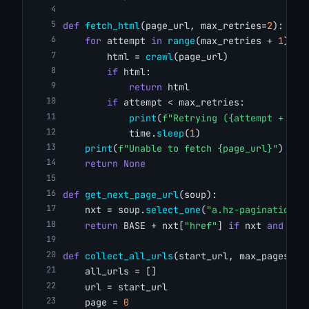
def
fetch_html
(page_url, max_retries=
2
):
for
 attempt 
in
range
(max_retries + 
1
):
        html = 
crawl
(page_url)
if
 html:
return
 html
if
 attempt < max_retries:
print
(
f"Retrying ({attempt + 1}/
            time.
sleep
(
1
)
print
(
f"Unable to fetch {page_url}"
)
return
None
def
get_next_page_url
(soup):
    nxt = soup.
select_one
(
"a.hz-pagination-l
return
 BASE + nxt[
"href"
] 
if
 nxt 
and
 nxt
def
collect_all_urls
(start_url, max_pages):
    all_urls = []
    url = start_url
    page = 
0