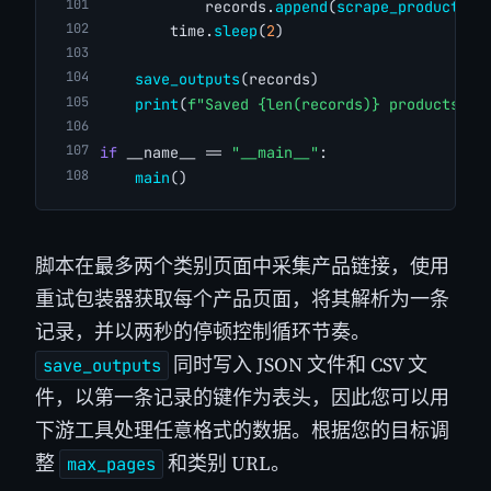
            records.
append
(
scrape_product
(ht
        time.
sleep
(
2
)
save_outputs
(records)
print
(
f"Saved {len(records)} products"
)
if
 __name__ == 
"__main__"
:
main
()
脚本在最多两个类别页面中采集产品链接，使用
重试包装器获取每个产品页面，将其解析为一条
记录，并以两秒的停顿控制循环节奏。
同时写入 JSON 文件和 CSV 文
save_outputs
件，以第一条记录的键作为表头，因此您可以用
下游工具处理任意格式的数据。根据您的目标调
整
和类别 URL。
max_pages