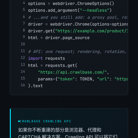
options 
=
 webdriver.ChromeOptions()
options.add_argument(
"--headless"
)
# ...and you still add: a proxy pool, rotati
driver 
=
 webdriver.Chrome(options
=
options)
driver.get(
"https://example.com/product/123"
html 
=
 driver.page_source
# API: one request; rendering, rotation, and
import
 requests
html 
=
 requests.get(
"https://api.crawlbase.com/"
,
    params
=
{
"token"
: TOKEN, 
"url"
: 
"https://
).text
CRAWLBASE CRAWLING API
如果你不断重建的部分是浏览器、代理和
CAPTCHA 解决方案，Crawling API 可以将它们