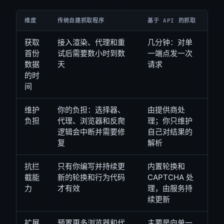
维度
传统自建抓取程序
基于 API 的抓取
获取
接入渲染、代理和重
几分钟：对单
首份
试后需要数小时到数
一端点发一次
数据
天
请求
的时
间
维护
你的负担：选择器、
由提供商处
负担
代理、浏览器和反爬
理；你只维护
逻辑会中断并需要修
自己对结果的
复
解析
抗拦
只有你编写并持续更
内置轮换和
截能
新的轮换和行为代码
CAPTCHA 处
力
才有效
理，由服务持
续更新
扩展
预置更多浏览器和代
主要是向单一