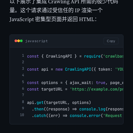
以下展示了集成 Crawling API 所需的极少代码
量。这个请求通过受信任的 IP 渲染一个
JavaScript 密集型页面并返回 HTML：
javascript
Copy
const
 { CrawlingAPI } = 
require
(
'crawlbase'
)
const
 api = 
new
CrawlingAPI
({ token: 
'YOUR_C
const
 options = { ajax_wait: 
true
, page_wait
const
 targetURL = 
'https://example.com/produ
api.
get
(targetURL, options)
  .
then
((response) => 
console
.
log
(response.b
  .
catch
((err) => 
console
.
error
(
'Request fai