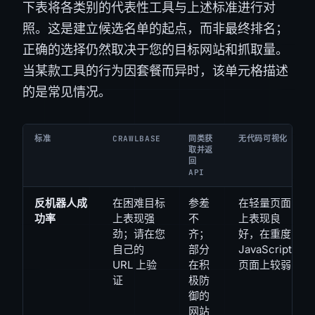
下表将各类别的代表性工具与上述标准进行对
照。这是建立候选名单的起点，而非最终排名；
正确的选择仍然取决于您的目标网站和抓取量。
当某款工具的行为因套餐而异时，该单元格描述
的是常见情况。
标准
CRAWLBASE
同类获
无代码可视化
取并返
回
API
反机器人成
在困难目标
参差
在轻量页面
功率
上表现强
不
上表现良
劲；请在您
齐；
好，在重度
自己的
部分
JavaScript
URL 上验
在积
页面上较弱
证
极防
御的
网站