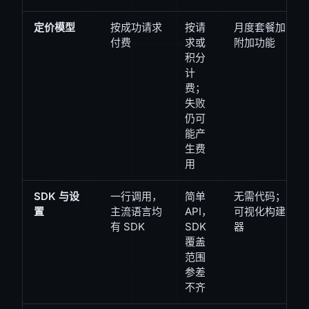
定价模型
按成功请求
按请
月度套餐加
付费
求或
附加功能
积分
计
费；
失败
仍可
能产
生费
用
SDK 与设
一行调用，
简单
无需代码；
置
主流语言均
API，
可视化构建
有 SDK
SDK
器
覆盖
范围
参差
不齐