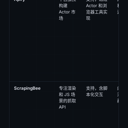
构建
Actor 和浏
和反
Actor 市
览器工具实
选项
场
现
ScrapingBee
专注渲染
支持，含脚
内置
和 JS 场
本化交互
池和
景的抓取
蔽机
API