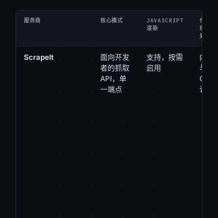
服务商
核心模式
JAVASCRIPT
代
渲染
理/CA
处理
ScrapeIt
面向开发
支持，按需
内置
者的抓取
启用
与
API，单
CAP
一端点
识别