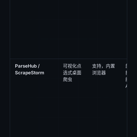
ParseHub /
可视化点
支持，内置
部分 
ScrapeStorm
选式桌面
浏览器
换，
爬虫
能力
API