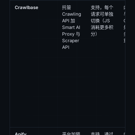
Crawlbase
托管
支持，每个
内置
Crawling
请求可单独
与
API 加
切换（JS
CAP
Smart AI
消耗更多积
处理
Proxy 与
分）
务端
Scraper
重试
API
Apify
平台加预
支持，通过
内置