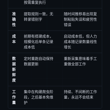
按需重复执行
准
提取规则一致，无
随时间推移易出现复
确
转录错别字
制粘贴失误和疲劳性
性
错误
成
前期有搭建成本，
启动成本低，但人力
本
规模化后单条记录
成本随记录数量线性
成本低
增长
数
定时重跑自动保持
重新采集意味着手工
据
数据更新
重做全部工作
新
鲜
度
工
集中在构建爬虫阶
持续、不间断的工作
作
段，之后基本免维
量，永远不会结束
量
护