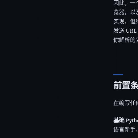
因此，一
览器，以
实现，但维
发送 UR
你解析的完
前置
在编写任
基础 Pyt
语言新手，