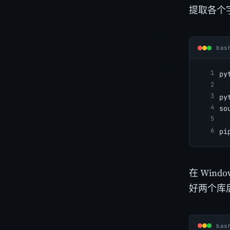
提取各个
bas
py
py
so
pi
在 Wind
好两个库
bas