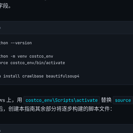
字段。
h
thon --version
thon -m venv costco_env
urce costco_env/bin/activate
p install crawlbase beautifulsoup4
ows 上，用
替换
costco_env\Scripts\activate
source
后，创建本指南其余部分将逐步构建的脚本文件：
h