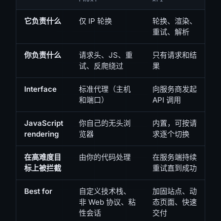
它负责什么
仅 IP 轮换
轮换、渲染、
重试、解析
你负责什么
请求头、JS、重
只有请求和结
试、反爬绕过
果
Interface
标准代理（主机
向服务商发起
和端口）
API 调用
JavaScript
你自己的无头浏
内置，可按请
rendering
览器
求逐个切换
在高难度目
由你的代码处理
在服务端持续
标上被拦截
重试直到成功
Best for
自定义技术栈、
加固站点、动
非 Web 协议、粘
态页面、快速
性会话
交付