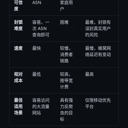
可信
ASN
家庭用
度
户
封锁
容易，一
困难
最难，封锁有
难度
次 ASN
误封真实用户
查询即可
的风险
速度
最快
较慢，
最慢，蜂窝网
消费者
络延迟有变动
链路
相对
最低
较高，
最高
成本
按带宽
计费
最佳
容易访问
具有强
仅限移动优先
适用
的大流量
力反爬
平台
场景
网站
虫的目
标