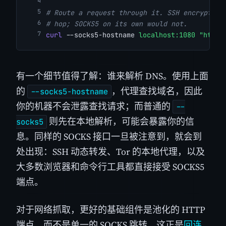
# Route a request through it. SSH encrypts t
# hop; SOCKS5 on its own would not.
curl
 --socks5-hostname 
localhost:1080
"https
有一个细节值得了解：谁来解析 DNS。使用上面
的
，代理查找域名，因此
--socks5-hostname
你的机器不会泄露查找请求；而普通的
--
则先在本地解析，可能会暴露你的信
socks5
息。同样的 SOCKS 接口一旦被注意到，就会到
处出现：SSH 动态转发、Tor 的本地代理，以及
大多数浏览器和命令行工具都直接接受 SOCKS5
端点。
对于网络抓取，更好的基础组件是池化的 HTTP
端点，而不是单一的 SOCKS 跳转。这正是
回连