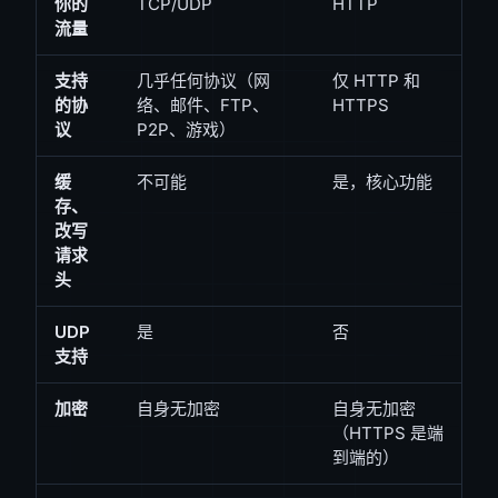
你的
TCP/UDP
HTTP
流量
支持
几乎任何协议（网
仅 HTTP 和
的协
络、邮件、FTP、
HTTPS
议
P2P、游戏）
缓
不可能
是，核心功能
存、
改写
请求
头
UDP
是
否
支持
加密
自身无加密
自身无加密
（HTTPS 是端
到端的）