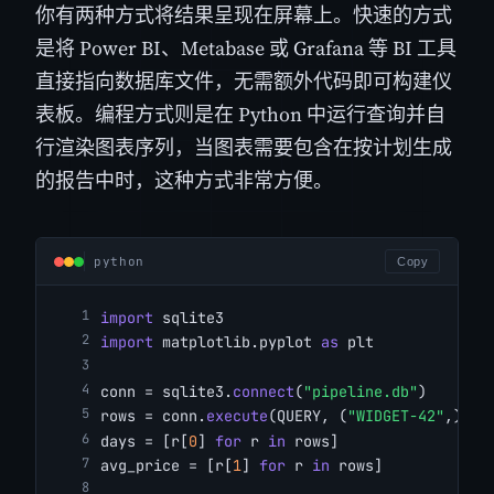
你有两种方式将结果呈现在屏幕上。快速的方式
是将 Power BI、Metabase 或 Grafana 等 BI 工具
直接指向数据库文件，无需额外代码即可构建仪
表板。编程方式则是在 Python 中运行查询并自
行渲染图表序列，当图表需要包含在按计划生成
的报告中时，这种方式非常方便。
python
Copy
import
 sqlite3
import
 matplotlib.pyplot 
as
 plt
conn = sqlite3.
connect
(
"pipeline.db"
)
rows = conn.
execute
(QUERY, (
"WIDGET-42"
,)).
f
days = [r[
0
] 
for
 r 
in
 rows]
avg_price = [r[
1
] 
for
 r 
in
 rows]