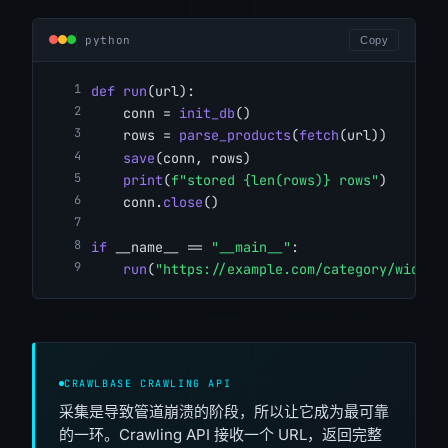
python
Copy
def
run
(url):
    conn = 
init_db
()
    rows = 
parse_products
(
fetch
(url))
save
(conn, rows)
print
(
f"stored {len(rows)} rows"
)
    conn.
close
()
if
 __name__ == 
"__main__"
:
run
(
"https://example.com/category/widget
CRAWLBASE CRAWLING API
采集是导致管道崩溃的阶段，所以让它成为最可靠
的一环。Crawling API 接收一个 URL，返回完整