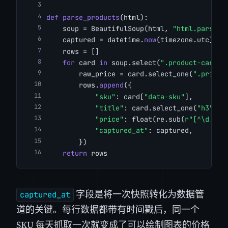
def
parse_products
(html):
    soup = BeautifulSoup(html, 
"html.parser"
    captured = datetime.
now
(timezone.utc).is
    rows = []
for
 card 
in
 soup.select(
".product-card"
)
        raw_price = card.select_one(
".price"
        rows.
append
({
"sku"
: card[
"data-sku"
],
"title"
: card.select_one(
"h3"
).g
"price"
: float(re.sub(
r"[^\d.]"
,
"captured_at"
: captured,
        })
return
 rows
字段是将一次快照转化为数据管
captured_at
道的关键。每行数据都带有时间戳后，同一个
SKU 每天抓取一次就变成了可以绘制图表的价格