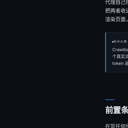
代理自己搭
把两者收进单
渲染页面，
为什么用 
Crawl
个真实浏
toke
前置
在写任何