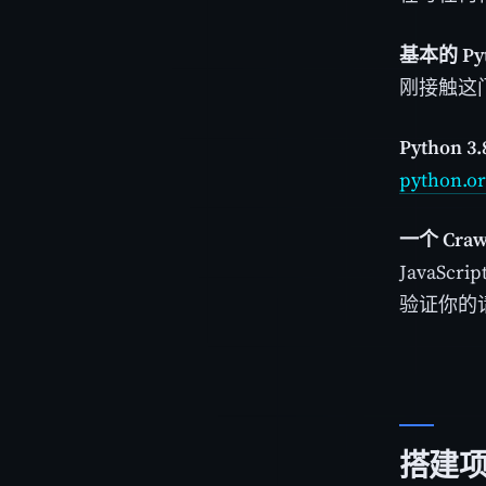
基本的 Py
刚接触这
Python
python.o
一个 Craw
JavaS
验证你的
搭建