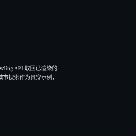
awling API 取回已渲染的
城市搜索作为贯穿示例，