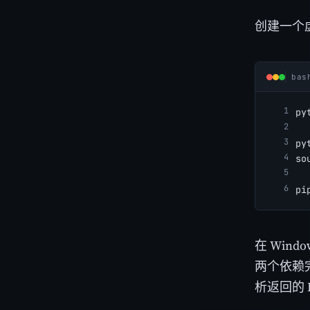
创建一个
bas
py
py
so
pi
在 Wind
两个依赖
析返回的 