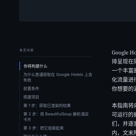
本页内容
Googl
排呈现在
你将构建什么
一个丰富的
为什么普通获取在 Google Hotels 上会
化流量进
失败
你想要的
前置条件
搭建项目
本指南将
第 1 步：获取已渲染的结果
可运行的
第 2 步：用 BeautifulSoup 解析酒店
卡片
们，并逐
第 3 步：把它组装起来
内，文末