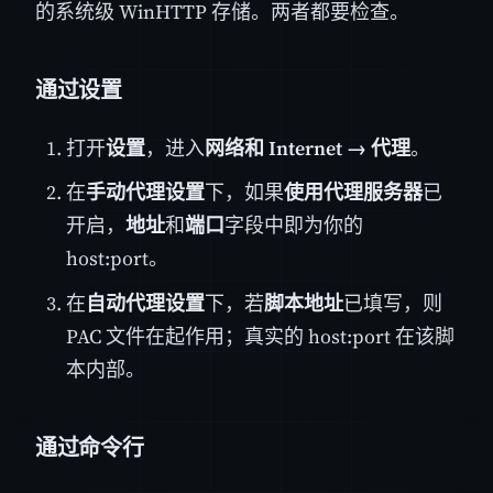
的系统级 WinHTTP 存储。两者都要检查。
通过设置
打开
设置
，进入
网络和 Internet → 代理
。
在
手动代理设置
下，如果
使用代理服务器
已
开启，
地址
和
端口
字段中即为你的
host:port。
在
自动代理设置
下，若
脚本地址
已填写，则
PAC 文件在起作用；真实的 host:port 在该脚
本内部。
通过命令行