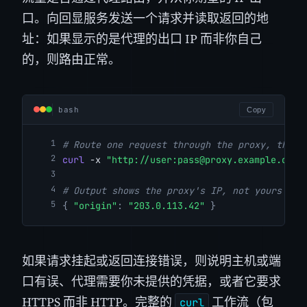
口。向回显服务发送一个请求并读取返回的地
址：如果显示的是代理的出口 IP 而非你自己
的，则路由正常。
bash
Copy
# Route one request through the proxy, then 
curl
 -x 
"http://user:
pass@proxy.example.com
:
# Output shows the proxy's IP, not yours
{
"origin"
:
"203.0.113.42"
}
如果请求挂起或返回连接错误，则说明主机或端
口有误、代理需要你未提供的凭据，或者它要求
HTTPS 而非 HTTP。完整的
工作流（包
curl