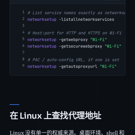
# List service names exactly as networksetup
networksetup
 -listallnetworkservices
# Host:port for HTTP and HTTPS on Wi-Fi
networksetup
 -getwebproxy 
"Wi-Fi"
networksetup
 -getsecurewebproxy 
"Wi-Fi"
# PAC / auto-config URL, if one is set
networksetup
 -getautoproxyurl 
"Wi-Fi"
在 Linux 上查找代理地址
Linux 没有单一的权威来源。桌面环境、shell 和