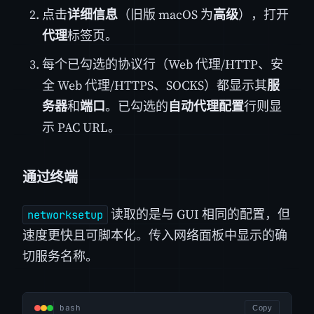
点击
详细信息
（旧版 macOS 为
高级
），打开
代理
标签页。
每个已勾选的协议行（Web 代理/HTTP、安
全 Web 代理/HTTPS、SOCKS）都显示其
服
务器
和
端口
。已勾选的
自动代理配置
行则显
示 PAC URL。
通过终端
读取的是与 GUI 相同的配置，但
networksetup
速度更快且可脚本化。传入网络面板中显示的确
切服务名称。
bash
Copy