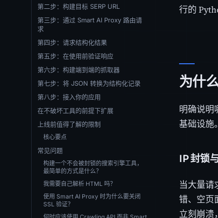
第二步：构建目标 SERP URL
行的 Py
第三步：通过 Smart AI Proxy 路由请
求
第四步：请求结构化结果
第五步：在使用前验证响应
第六步：构建端到端的抓取器
为什
第七步：将 JSON 转换为结构化记录
第八步：接入你的应用
明确说明
在不破坏工具的前提下扩展
基础设施
上线前值得了解的限制
核心要点
常见问题
IP 封锁
构建一个不会被封锁的搜索引擎工具，
最简单的方式是什么？
当大量请
我需要自己解析 HTML 吗？
使用 Smart AI Proxy 时为什么要关闭
错、空页
SSL 验证？
立刻崩溃
何时应该使用 Crawling API 而非 Smart