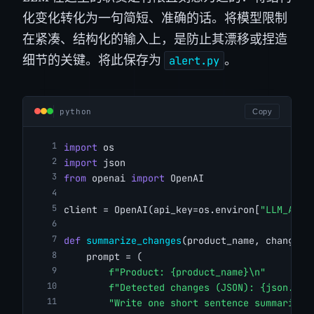
化变化转化为一句简短、准确的话。将模型限制
在紧凑、结构化的输入上，是防止其漂移或捏造
细节的关键。将此保存为
。
alert.py
python
Copy
import
 os
import
 json
from
 openai 
import
 OpenAI
client = OpenAI(api_key=os.environ[
"LLM_API_
def
summarize_changes
(product_name, changes)
    prompt = (
f"Product: {product_name}\n"
f"Detected changes (JSON): {json.dum
"Write one short sentence summarizin