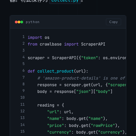
python
Copy
import
 os
from
 crawlbase 
import
 ScraperAPI
scraper = ScraperAPI({
"token"
: os.environ[
"C
def
collect_product
(url):
# 'amazon-product-details' is one of the
    response = scraper.get(url, {
"scraper"
: 
    body = response[
"json"
][
"body"
]
    reading = {
"url"
: url,
"name"
: body.get(
"name"
),
"price"
: body.get(
"rawPrice"
),
"currency"
: body.get(
"currency"
),