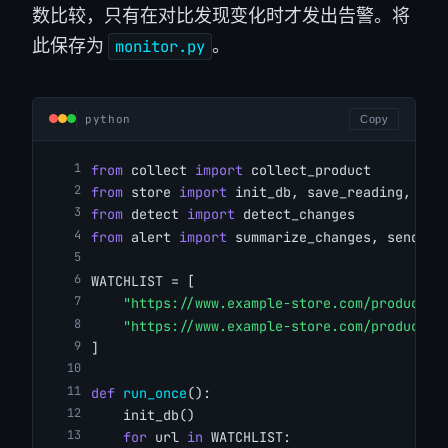
数比较，只有在对比发现变化时才发出告警。将
此保存为
。
monitor.py
python
Copy
from
 collect 
import
 collect_product
from
 store 
import
 init_db, save_reading, las
from
 detect 
import
 detect_changes
from
 alert 
import
 summarize_changes, send_al
WATCHLIST = [
"https://www.example-store.com/product/a
"https://www.example-store.com/product/x
]
def
run_once
():
    init_db()
for
 url 
in
 WATCHLIST: