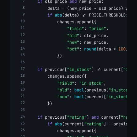
if
 old_price 
and
 new_price:
        delta = (new_price - old_price) / ol
if
abs
(delta) >= PRICE_THRESHOLD:
            changes.append({
"field"
: 
"price"
,
"old"
: old_price,
"new"
: new_price,
"pct"
: 
round
(delta * 
100
, 
1
)
            })
if
 previous[
"in_stock"
] != current[
"in_s
        changes.append({
"field"
: 
"in_stock"
,
"old"
: 
bool
(previous[
"in_stock"
]
"new"
: 
bool
(current[
"in_stock"
])
        })
if
 previous[
"rating"
] 
and
 current[
"ratin
if
abs
(current[
"rating"
] - previous[
            changes.append({