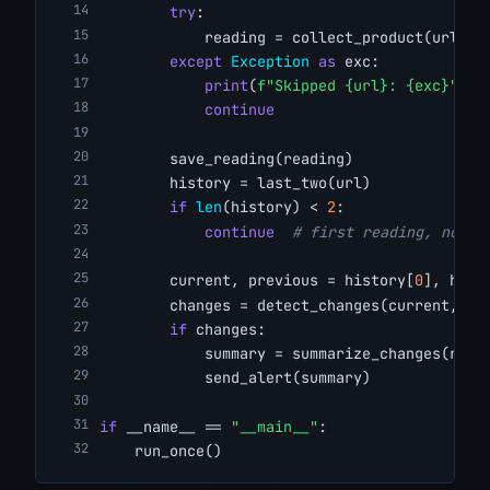
try
:
            reading = collect_product(url)
except
Exception
as
 exc:
print
(
f"Skipped {url}: {exc}"
)
continue
        save_reading(reading)
        history = last_two(url)
if
len
(history) < 
2
:
continue
# first reading, nothi
        current, previous = history[
0
], hist
        changes = detect_changes(current, pr
if
 changes:
            summary = summarize_changes(read
            send_alert(summary)
if
 __name__ == 
"__main__"
:
    run_once()