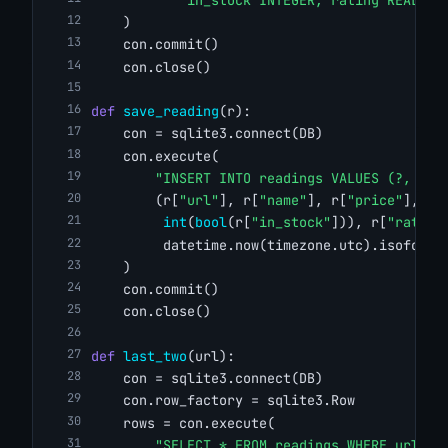
    )
    con.commit()
    con.close()
def
save_reading
(r):
    con = sqlite3.connect(DB)
    con.execute(
"INSERT INTO readings VALUES (?, ?, 
        (r[
"url"
], r[
"name"
], r[
"price"
], r[
int
(
bool
(r[
"in_stock"
])), r[
"rating
         datetime.now(timezone.utc).isoforma
    )
    con.commit()
    con.close()
def
last_two
(url):
    con = sqlite3.connect(DB)
    con.row_factory = sqlite3.Row
    rows = con.execute(
"SELECT * FROM readings WHERE url = 