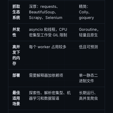
抓取
深厚：requests、
精简：
生态
BeautifulSoup、
Colly、
系统
Scrapy、Selenium
goquery
并发
asyncio 和线程，CPU
Goroutine，
性
密集型工作受 GIL 限制
轻量且原生
高并
每个 worker 占用较多
低且可预测
发下
的内
存
部署
需要解释器加依赖项
单一静态二
进制文件
最佳
探索性、解析密集型、机
长期运行、
适用
器学习和数据管道
高并发爬虫
场景