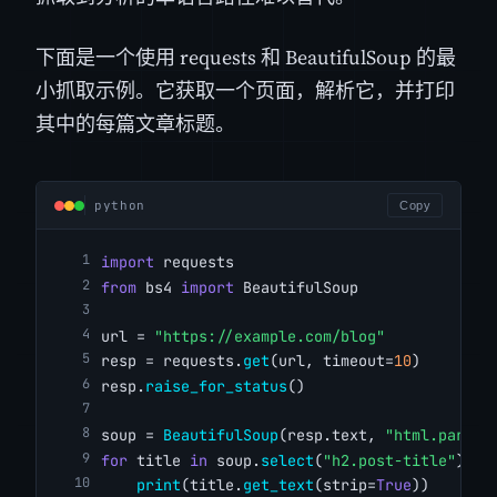
下面是一个使用 requests 和 BeautifulSoup 的最
小抓取示例。它获取一个页面，解析它，并打印
其中的每篇文章标题。
python
Copy
import
 requests
from
 bs4 
import
 BeautifulSoup
url = 
"https://example.com/blog"
resp = requests.
get
(url, timeout=
10
)
resp.
raise_for_status
()
soup = 
BeautifulSoup
(resp.text, 
"html.parser
for
 title 
in
 soup.
select
(
"h2.post-title"
):
print
(title.
get_text
(strip=
True
))