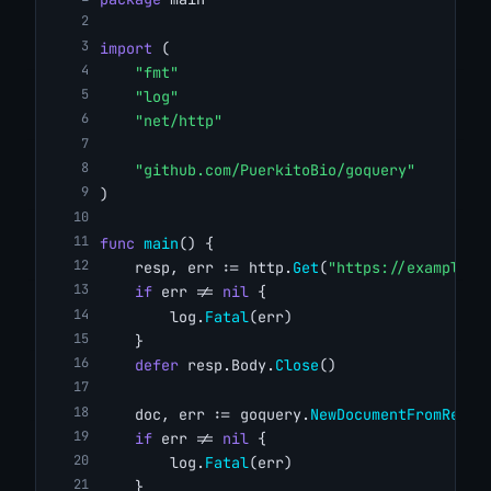
import
 (
"fmt"
"log"
"net/http"
"github.com/PuerkitoBio/goquery"
)
func
main
() {
    resp, err := http.
Get
(
"https://example.c
if
 err != 
nil
 {
        log.
Fatal
(err)
    }
defer
 resp.Body.
Close
()
    doc, err := goquery.
NewDocumentFromReade
if
 err != 
nil
 {
        log.
Fatal
(err)
    }