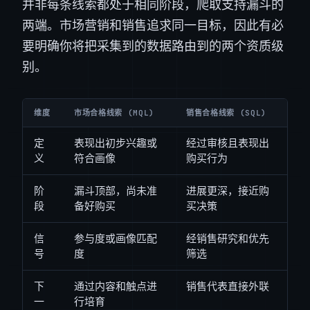
并非每条线索都处于相同阶段，爬取支持漏斗的
两端。市场营销和销售追求同一目标，因此有必
要明确你将把采集到的数据路由到的两个资质级
别。
维度
市场合格线索 (MQL)
销售合格线索 (SQL)
定
表现出初步兴趣或
经过审核且表现出
义
符合画像
购买行为
阶
漏斗顶部，尚未准
进展更深，接近购
段
备好购买
买决策
信
参与度或画像匹配
经销售研究和优先
号
度
筛选
下
通过内容和触点进
销售代表直接外联
一
行培育