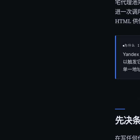
宅代理池来
进一次调用
HTML 
为什么 
Yand
以触发它
单一地址
先决
在写任何