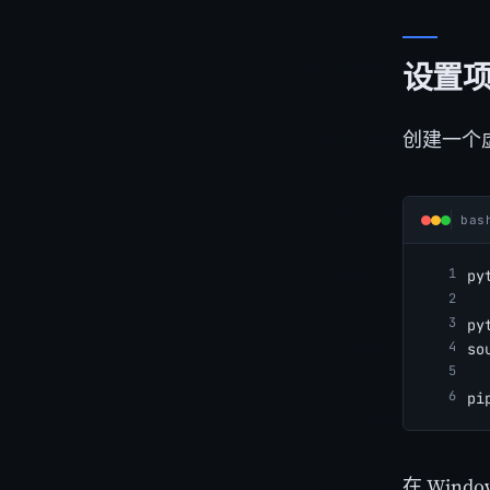
设置
创建一个
bas
py
py
so
pi
在 Wind