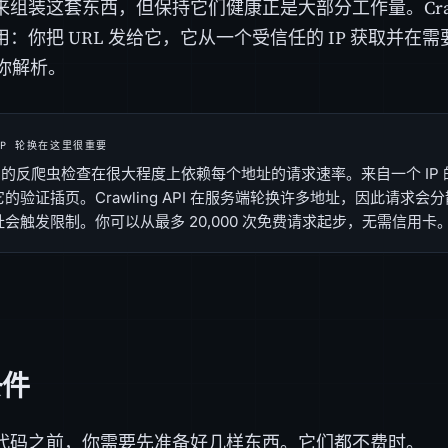
组装这套东西，但保持它们健康正是大部分工作量。Crawli
：你把 URL 发给它，它从一个受信任的 IP 获取并在
供你解析。
IP 轮换在这里很重要
ex 的反爬虫检查在很大程度上依赖每个地址的请求速率。来自一个 I
的验证插页。Crawling API 在服务端轮换许多地址，因此请求
会触发限制。你可以从最多 20,000 次免费请求起步，无需信用卡
条件
代码之前，你需要先准备好几样东西。它们都不费时。