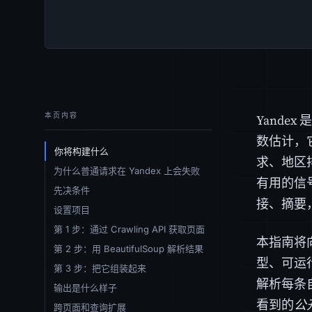
本页内容
Yand
数估计，
你将构建什么
求、地区
为什么普通请求在 Yandex 上会失败
有用的信
先决条件
接、摘要
设置项目
第 1 步：通过 Crawling API 获取页面
本指南将向
第 2 步：用 BeautifulSoup 解析结果
型、可运
第 3 步：把它组装起来
解析每条自
输出是什么样子
看到的
公
跨页面和查询扩展