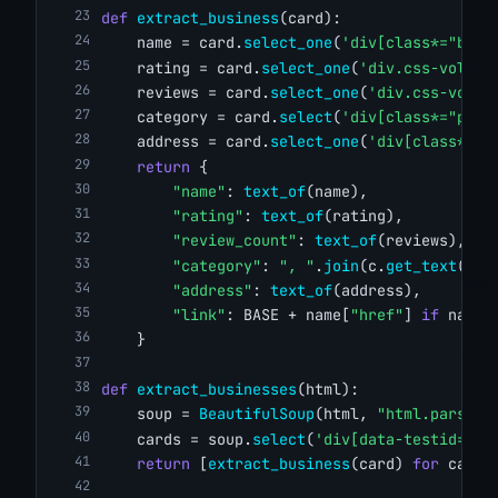
def
extract_business
(card):
    name = card.
select_one
(
'div[class*="busi
    rating = card.
select_one
(
'div.css-volmcs
    reviews = card.
select_one
(
'div.css-volmc
    category = card.
select
(
'div[class*="pric
    address = card.
select_one
(
'div[class*="p
return
 {
"name"
: 
text_of
(name),
"rating"
: 
text_of
(rating),
"review_count"
: 
text_of
(reviews),
"category"
: 
", "
.
join
(c.
get_text
(str
"address"
: 
text_of
(address),
"link"
: BASE + name[
"href"
] 
if
 name 
    }
def
extract_businesses
(html):
    soup = 
BeautifulSoup
(html, 
"html.parser"
    cards = soup.
select
(
'div[data-testid="se
return
 [
extract_business
(card) 
for
 card 