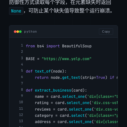
防御性方式读取每个字段，在元素缺失时返回
，可防止某个缺失值导致整个运行崩溃。
None
python
Copy
from
 bs4 
import
 BeautifulSoup
BASE = 
"https://www.yelp.com"
def
text_of
(node):
return
 node.
get_text
(strip=
True
) 
if
 node
def
extract_business
(card):
    name = card.
select_one
(
'div[class*="busi
    rating = card.
select_one
(
'div.css-volmcs
    reviews = card.
select_one
(
'div.css-volmc
    category = card.
select
(
'div[class*="pric
    address = card.
select_one
(
'div[class*="p