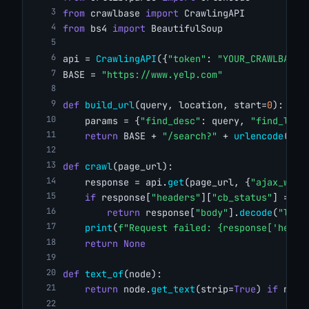
from
 crawlbase 
import
 CrawlingAPI
from
 bs4 
import
 BeautifulSoup
api = 
CrawlingAPI
({
"token"
: 
"YOUR_CRAWLBASE_
BASE = 
"https://www.yelp.com"
def
build_url
(query, location, start=
0
):
    params = {
"find_desc"
: query, 
"find_loc"
return
 BASE + 
"/search?"
 + 
urlencode
(par
def
crawl
(page_url):
    response = api.
get
(page_url, {
"ajax_wait
if
 response[
"headers"
][
"cb_status"
] == 
"
return
 response[
"body"
].
decode
(
"lati
print
(
f"Request failed: {response['heade
return
None
def
text_of
(node):
return
 node.
get_text
(strip=
True
) 
if
 node