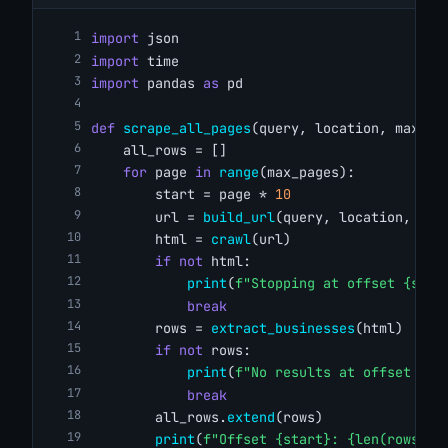
import
 json
import
 time
import
 pandas 
as
 pd
def
scrape_all_pages
(query, location, max_pa
    all_rows = []
for
 page 
in
range
(max_pages):
        start = page * 
10
        url = 
build_url
(query, location, sta
        html = 
crawl
(url)
if
not
 html:
print
(
f"Stopping at offset {star
break
        rows = 
extract_businesses
(html)
if
not
 rows:
print
(
f"No results at offset {st
break
        all_rows.
extend
(rows)
print
(
f"Offset {start}: {len(rows)} 