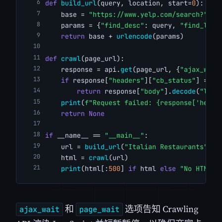
def
build_url
(query, location, start=
0
):
    base = 
"https://www.yelp.com/search?"
    params = {
"find_desc"
: query, 
"find_loc"
return
 base + 
urlencode
(params)
def
crawl
(page_url):
    response = api.
get
(page_url, {
"ajax_wait
if
 response[
"headers"
][
"cb_status"
] == 
"
return
 response[
"body"
].
decode
(
"lati
print
(
f"Request failed: {response['heade
return
None
if
 __name__ == 
"__main__"
:
    url = 
build_url
(
"Italian Restaurants"
, 
"
    html = 
crawl
(url)
print
(html[:
500
] 
if
 html 
else
"No HTML r
和
选项告知 Crawling
ajax_wait
page_wait