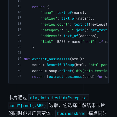
return
 {
"name"
: 
text_of
(name),
"rating"
: 
text_of
(rating),
"review_count"
: 
text_of
(reviews),
"category"
: 
", "
.
join
(c.
get_text
(str
"address"
: 
text_of
(address),
"link"
: BASE + name[
"href"
] 
if
 name 
    }
def
extract_businesses
(html):
    soup = 
BeautifulSoup
(html, 
"html.parser"
    cards = soup.
select
(
'div[data-testid="se
return
 [
extract_business
(card) 
for
 card 
卡片通过
div[data-testid="serp-ia-
选取，它选择自然结果卡片
card"]:not(.ABP)
的同时跳过广告变体。
锚点同时
businessName