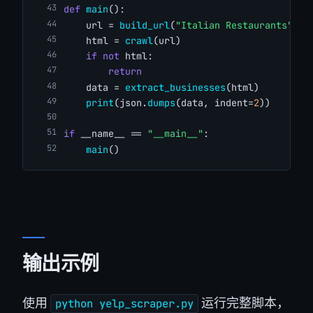
def
main
():
    url = 
build_url
(
"Italian Restaurants"
, 
"
    html = 
crawl
(url)
if
not
 html:
return
    data = 
extract_businesses
(html)
print
(json.
dumps
(data, indent=
2
))
if
 __name__ == 
"__main__"
:
main
()
输出示例
使用
运行完整脚本，
python yelp_scraper.py