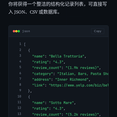
你将获得一个整洁的结构化记录列表，可直接写
入 JSON、CSV 或数据库。
json
Copy
[
{
"name"
: 
"Bella Trattoria"
,
"rating"
: 
"4.3"
,
"review_count"
: 
"(1.9k reviews)"
,
"category"
: 
"Italian, Bars, Pasta Shops"
"address"
: 
"Inner Richmond"
,
"link"
: 
"https://www.yelp.com/biz/bella-
}
,
{
"name"
: 
"Sotto Mare"
,
"rating"
: 
"4.3"
,
"review_count"
: 
"(5.2k reviews)"
,