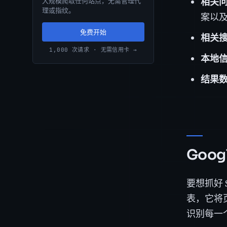
相关问题
大规模爬取任何站点，无需管理代
理或指纹。
案以
免费开始
相关
1,000 次请求 · 无需信用卡 →
本地
结果
Goo
要想抓好 
表，它将
识别每一