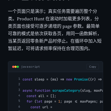
一个页面只是演示；真实任务需要遍历整个分
类。Product Hunt 在滚动时加载更多列表，分
类页面也接受可逐步递增的 page 参数。最简单
可靠的模式是依次获取各页，用同一函数解析，
当某页返回零条新产品时停止。在循环中加入短
暂延迟，可将请求频率保持在合理范围内。
javascript
Copy
const
 sleep = (ms) => 
new
Promise
((r) => 
set
async
function
scrapeCategory
(slug, maxPages
const
 all = [];
for
 (
let
 page = 
1
; page <= maxPages; page+
const
 url =