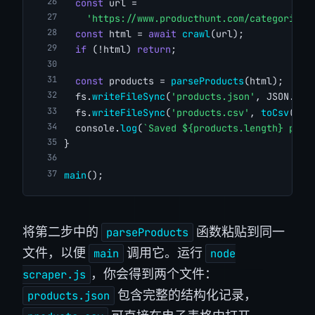
const
 url =
'https://www.producthunt.com/categories/
const
 html = 
await
crawl
(url);
if
 (!html) 
return
;
const
 products = 
parseProducts
(html);
  fs.
writeFileSync
(
'products.json'
, JSON.
str
  fs.
writeFileSync
(
'products.csv'
, 
toCsv
(pro
  console.
log
(
`Saved ${products.length} prod
}
main
();
将第二步中的
函数粘贴到同一
parseProducts
文件，以便
调用它。运行
main
node
，你会得到两个文件：
scraper.js
包含完整的结构化记录，
products.json