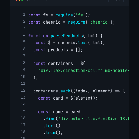
const
 fs = 
require
(
'fs'
);
const
 cheerio = 
require
(
'cheerio'
);
function
parseProducts
(html) {
const
 $ = cheerio.
load
(html);
const
 products = [];
const
 containers = $(
'div.flex.direction-column.mb-mobile-10.
  );
  containers.
each
((index, element) => {
const
 card = $(element);
const
 name = card
      .
find
(
'div.color-blue.fontSize-18.font
      .
text
()
      .
trim
();