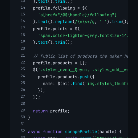
  ).
text
().
trim
();
  profile.following = $(
`a[href="/@${handle}/following"]`
  ).
text
().
replace
(
/\n\s+/g
, 
' '
).
trim
();
  profile.points = $(
'span.color-lighter-grey.fontSize-14.fon
  ).
text
().
trim
();
// Public list of products the maker has s
  profile.products = [];
  $(
'.styles_even__Qeyum, .styles_odd__wazk7
    profile.products.
push
({
      name: $(el).
find
(
'img.styles_thumbnail
    });
  });
return
 profile;
}
async
function
scrapeProfile
(handle) {