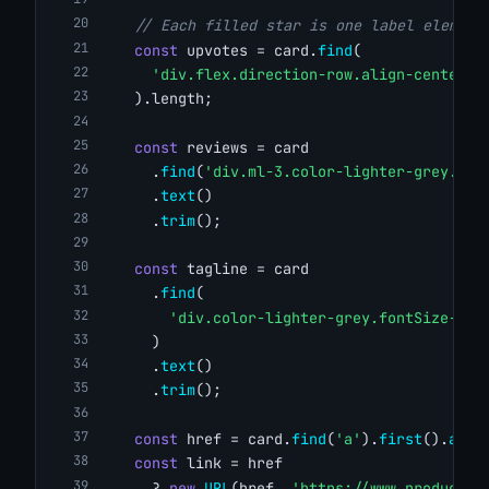
// Each filled star is one label element
const
 upvotes = card.
find
(
'div.flex.direction-row.align-center l
    ).length;
const
 reviews = card
      .
find
(
'div.ml-3.color-lighter-grey.fon
      .
text
()
      .
trim
();
const
 tagline = card
      .
find
(
'div.color-lighter-grey.fontSize-mob
      )
      .
text
()
      .
trim
();
const
 href = card.
find
(
'a'
).
first
().
attr
const
 link = href
      ? 
new
URL
(href, 
'https://www.producthu