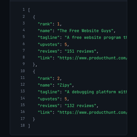
[
{
"rank"
: 
1
,
"name"
: 
"The Free Website Guys"
,
"tagline"
: 
"A free website program that 
"upvotes"
: 
5
,
"reviews"
: 
"151 reviews"
,
"link"
: 
"https://www.producthunt.com/pro
}
,
{
"rank"
: 
2
,
"name"
: 
"Zipy"
,
"tagline"
: 
"A debugging platform with se
"upvotes"
: 
5
,
"reviews"
: 
"132 reviews"
,
"link"
: 
"https://www.producthunt.com/pro
}
]