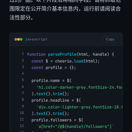
围限定在公开简介基本信息内，运行前请阅读合
法性部分。
javascript
Copy
function
parseProfile
(html, handle) {
const
 $ = cheerio.
load
(html);
const
 profile = {};
  profile.name = $(
'h1.color-darker-grey.fontSize-24.fontWe
  ).
text
().
trim
();
  profile.headline = $(
'div.color-lighter-grey.fontSize-18.font
  ).
text
().
trim
();
  profile.followers = $(
`a[href="/@${handle}/followers"]`