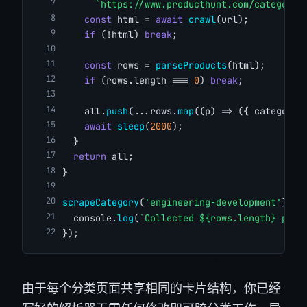
`https://www.producthunt.com/categorie
const
 html = 
await
crawl
(url);
if
 (!html) 
break
;
const
 rows = 
parseProducts
(html);
if
 (rows.length === 
0
) 
break
;
    all.
push
(...rows.
map
((p) => ({ category:
await
sleep
(
2000
);
  }
return
 all;
}
scrapeCategory
(
'engineering-development'
).
th
  console.
log
(
`Collected ${rows.length} prod
});
由于每个分类页面共享相同的卡片结构，你已经