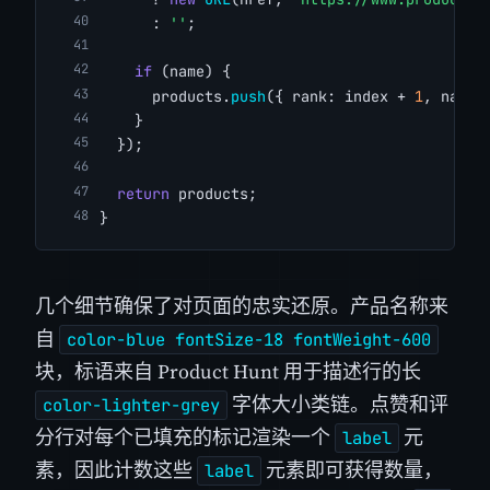
      : 
''
;
if
 (name) {
      products.
push
({ rank: index + 
1
, name,
    }
  });
return
 products;
}
几个细节确保了对页面的忠实还原。产品名称来
自
color-blue fontSize-18 fontWeight-600
块，标语来自 Product Hunt 用于描述行的长
字体大小类链。点赞和评
color-lighter-grey
分行对每个已填充的标记渲染一个
元
label
素，因此计数这些
元素即可获得数量，
label