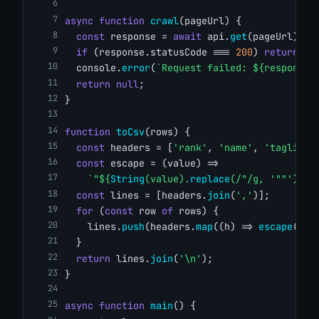
async
function
crawl
(pageUrl) {
const
 response = 
await
 api.
get
(pageUrl);
if
 (response.statusCode === 
200
) 
return
 re
  console.
error
(
`Request failed: ${response.
return
null
;
}
function
toCsv
(rows) {
const
 headers = [
'rank'
, 
'name'
, 
'tagline'
const
 escape = (value) =>
`"${
String
(value).
replace
(/"/g, 
'""'
)}"`
const
 lines = [headers.
join
(
','
)];
for
 (
const
 row 
of
 rows) {
    lines.
push
(headers.
map
((h) => 
escape
(row
  }
return
 lines.
join
(
'\n'
);
}
async
function
main
() {