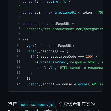
const
 fs = 
require
(
'fs'
);
const
 api = 
new
CrawlingAPI
({ token: 
'YOUR_C
const
 producthuntPageURL =
'https://www.producthunt.com/categories/en
api
  .
get
(producthuntPageURL)
  .
then
((response) => {
if
 (response.statusCode === 
200
) {
      fs.
writeFileSync
(
'response.html'
, resp
      console.
log
(
'HTML saved to response.ht
    }
  })
  .
catch
((error) => console.
error
(
'API reque
运行
，你应该看到真实的
node scraper.js