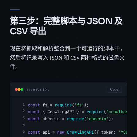
第三步：完整脚本与 JSON 及
CSV 导出
现在将抓取和解析整合到一个可运行的脚本中，
然后将记录写入 JSON 和 CSV 两种格式的磁盘文
件。
javascript
Copy
const
 fs = 
require
(
'fs'
);
const
 { CrawlingAPI } = 
require
(
'crawlbase'
)
const
 cheerio = 
require
(
'cheerio'
);
const
 api = 
new
CrawlingAPI
({ token: 
'YOUR_C