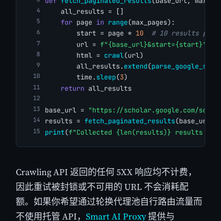
def
fetch_paginated_results
(base_url, max_pa
    all_results = []
for
 page 
in
range
(max_pages):
        start = page * 
10
# 10 results per 
        url = 
f"{base_url}&start={start}"
        html = 
crawl
(url)
        all_results.
extend
(
parse_google_scho
        time.
sleep
(
3
)
return
 all_results
base_url = 
"https://scholar.google.com/schol
results = 
fetch_paginated_results
(base_url, 
print
(
f"Collected {len(results)} results acr
Crawling API 返回的任何 5XX 响应均不计费，
因此重试被封锁或不可用的 URL 不会消耗配
额。如果你希望通过轮换代理池自行路由流量而
不使用托管 API，
Smart AI Proxy
提供与