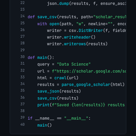
        json.
dump
(results, f, ensure_ascii=
F
def
save_csv
(results, path=
"scholar_results.
with
open
(path, 
"w"
, newline=
""
, encodin
        writer = csv.
DictWriter
(f, fieldname
        writer.
writeheader
()
        writer.
writerows
(results)
def
main
():
    query = 
"Data Science"
    url = 
f"https://scholar.google.com/schol
    html = 
crawl
(url)
    results = 
parse_google_scholar
(html)
save_json
(results)
save_csv
(results)
print
(
f"Saved {len(results)} results to 
if
 __name__ == 
"__main__"
:
main
()