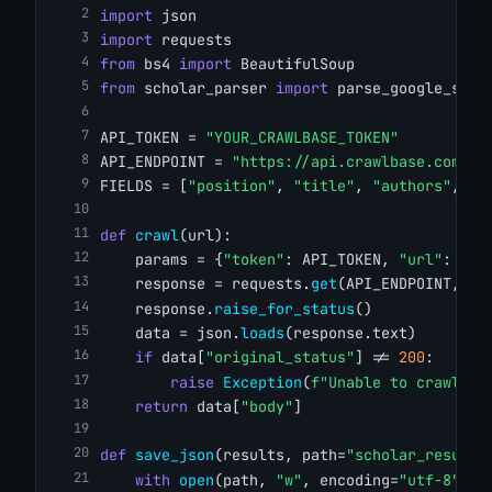
import
 json
import
 requests
from
 bs4 
import
 BeautifulSoup
from
 scholar_parser 
import
 parse_google_scho
API_TOKEN = 
"YOUR_CRAWLBASE_TOKEN"
API_ENDPOINT = 
"https://api.crawlbase.com/"
FIELDS = [
"position"
, 
"title"
, 
"authors"
, 
"p
def
crawl
(url):
    params = {
"token"
: API_TOKEN, 
"url"
: url
    response = requests.
get
(API_ENDPOINT, pa
    response.
raise_for_status
()
    data = json.
loads
(response.text)
if
 data[
"original_status"
] != 
200
:
raise
Exception
(
f"Unable to crawl '{
return
 data[
"body"
]
def
save_json
(results, path=
"scholar_results
with
open
(path, 
"w"
, encoding=
"utf-8"
) 
a