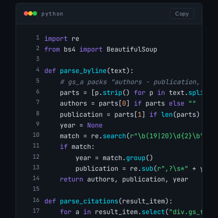
python
Copy
import
 re
from
 bs4 
import
 BeautifulSoup
def
parse_byline
(text):
# gs_a packs "authors - publication, yea
    parts = [p.
strip
() 
for
 p 
in
 text.
split
(
"
    authors = parts[
0
] 
if
 parts 
else
""
    publication = parts[
1
] 
if
len
(parts) > 
1
    year = 
None
    match = re.
search
(
r"\b(19|20)\d{2}\b"
, t
if
 match:
        year = match.
group
()
        publication = re.
sub
(
r",?\s*"
 + year
return
 authors, publication, year
def
parse_citations
(result_item):
for
 a 
in
 result_item.
select
(
"div.gs_fl a