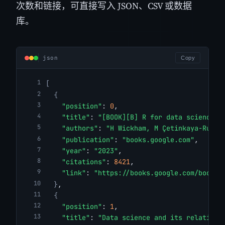
次数和链接，可直接写入 JSON、CSV 或数据
库。
json
Copy
[
{
"position"
: 
0
,
"title"
: 
"[BOOK][B] R for data science"
,
"authors"
: 
"H Wickham, M Çetinkaya-Runde
"publication"
: 
"books.google.com"
,
"year"
: 
"2023"
,
"citations"
: 
8421
,
"link"
: 
"https://books.google.com/books?
}
,
{
"position"
: 
1
,
"title"
: 
"Data science and its relations