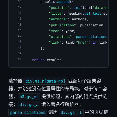
        results.
append
({
"position"
: 
int
(item[
"data-rp"
])
"title"
: heading.
get_text
(strip=
"authors"
: authors,
"publication"
: publication,
"year"
: year,
"citations"
: 
parse_citations
(ite
"link"
: link[
"href"
] 
if
 link 
els
        })
return
 results
选择器
匹配每个结果容
div.gs_r[data-rp]
器，并跳过没有位置属性的布局块。对于每个容
器，
提供标题，其内部的锚点提供链
h3.gs_rt
接；
馈入署名行解析器；
div.gs_a
遍历
中的页脚链
parse_citations
div.gs_fl