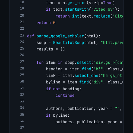
        text = a.
get_text
(strip=
True
)
if
 text.
startswith
(
"Cited by"
):
return
int
(text.
replace
(
"Cited b
return
0
def
parse_google_scholar
(html):
    soup = 
BeautifulSoup
(html, 
"html.parser"
    results = []
for
 item 
in
 soup.
select
(
"div.gs_r[data-r
        heading = item.
find
(
"h3"
, class_=
"gs
        link = item.
select_one
(
"h3.gs_rt > a
        byline = item.
find
(
"div"
, class_=
"gs
if
not
 heading:
continue
        authors, publication, year = 
""
, 
""
,
if
 byline:
            authors, publication, year = 
par