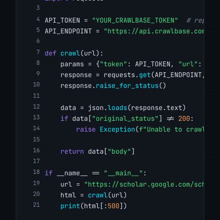
API_TOKEN = 
"YOUR_CRAWLBASE_TOKEN"
# replac
API_ENDPOINT = 
"https://api.crawlbase.com/"
def
crawl
(url):
    params = {
"token"
: API_TOKEN, 
"url"
: url
    response = requests.
get
(API_ENDPOINT, pa
    response.
raise_for_status
()
    data = json.
loads
(response.text)
if
 data[
"original_status"
] != 
200
:
raise
Exception
(
f"Unable to crawl '{
return
 data[
"body"
]
if
 __name__ == 
"__main__"
:
    url = 
"https://scholar.google.com/schola
    html = 
crawl
(url)
print
(html[:
500
])