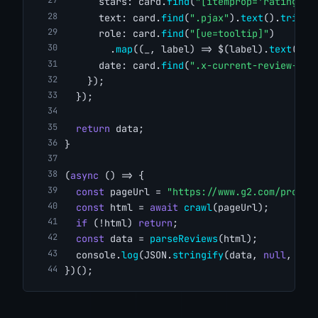
      stars: card.
find
(
"[itemprop='ratingVal
      text: card.
find
(
".pjax"
).
text
().
trim
()
      role: card.
find
(
"[ue=tooltip]"
)
        .
map
((_, label) => $(label).
text
().
t
      date: card.
find
(
".x-current-review-dat
    });
  });
return
 data;
}
(
async
 () => {
const
 pageUrl = 
"https://www.g2.com/produc
const
 html = 
await
crawl
(pageUrl);
if
 (!html) 
return
;
const
 data = 
parseReviews
(html);
  console.
log
(JSON.
stringify
(data, 
null
, 
2
))
})();