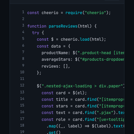
const
 cheerio = 
require
(
"cheerio"
);
function
parseReviews
(html) {
try
 {
const
 $ = cheerio.
load
(html);
const
 data = {
      productName: $(
".product-head [itempro
      averageStars: $(
"#products-dropdown .f
      reviews: [],
    };
    $(
".nested-ajax-loading > div.paper"
).
ea
const
 card = $(el);
const
 title = card.
find
(
"[itemprop=nam
const
 stars = card.
find
(
"[itemprop='ra
const
 text = card.
find
(
".pjax"
).
text
()
const
 role = card.
find
(
"[ue=tooltip]"
)
        .
map
((_, label) => $(label).
text
().
t
        .
get
()