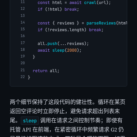
const
 html = 
await
crawl
(url);
if
 (!html) 
break
;
const
 { reviews } = 
parseReviews
(html);
if
 (!reviews.length) 
break
;
    all.
push
(...reviews);
await
sleep
(
2000
);
  }
return
 all;
}
两个细节保持了这段代码的健壮性。循环在某页
返回空评论时立即停止，避免请求超出列表末
尾。
调用在请求之间控制节奏；即使有
sleep
托管 API 在前端，在紧密循环中频繁请求 G2 仍