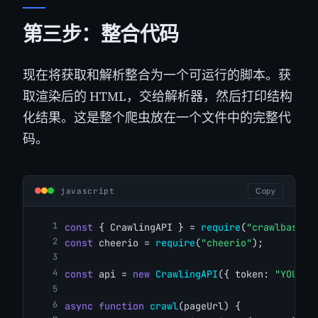
第三步：整合代码
现在将获取和解析整合为一个可运行的脚本。获
取渲染后的 HTML，交给解析器，然后打印结构
化结果。这是整个爬虫放在一个文件中的完整代
码。
javascript
Copy
const
 { CrawlingAPI } = 
require
(
"crawlbase"
)
const
 cheerio = 
require
(
"cheerio"
);
const
 api = 
new
CrawlingAPI
({ token: 
"YOUR_C
async
function
crawl
(pageUrl) {