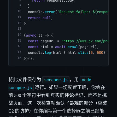
return
 response.body;
  }
  console.
error
(
`Request failed: ${response.
return
null
;
}
(
async
 () => {
const
 pageUrl = 
"https://www.g2.com/produc
const
 html = 
await
crawl
(pageUrl);
  console.
log
(html ? html.
slice
(
0
, 
500
) : 
"N
})();
将此文件保存为
，用
scraper.js
node
运行。如果一切配置正确，你会在
scraper.js
前 500 个字符中看到真实的评论标记，而不是挑
战页面。这一次检查就确认了最难的部分（突破
G2 的防护）在你编写第一个选择器之前已经能