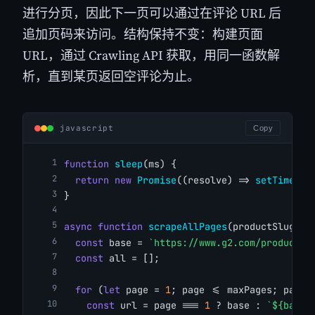
进行分页，因此下一页可以通过在评论 URL 后
追加页码来访问。结构保持不变：构建页面
URL，通过 Crawling API 获取，用同一函数解
析，直到某页返回空评论为止。
javascript
Copy
function
sleep
(ms) {
return
new
Promise
((resolve) => 
setTimeout
}
async
function
scrapeAllPages
(productSlug, m
const
 base = 
`https://www.g2.com/products/
const
 all = [];
for
 (
let
 page = 
1
; page <= maxPages; page+
const
 url = page === 
1
 ? base : 
`${base}