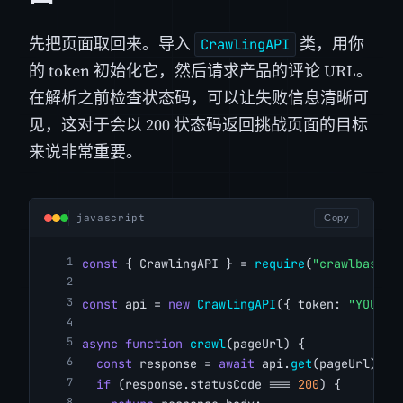
先把页面取回来。导入
类，用你
CrawlingAPI
的 token 初始化它，然后请求产品的评论 URL。
在解析之前检查状态码，可以让失败信息清晰可
见，这对于会以 200 状态码返回挑战页面的目标
来说非常重要。
javascript
Copy
const
 { CrawlingAPI } = 
require
(
"crawlbase"
)
const
 api = 
new
CrawlingAPI
({ token: 
"YOUR_C
async
function
crawl
(pageUrl) {
const
 response = 
await
 api.
get
(pageUrl);
if
 (response.statusCode === 
200
) {