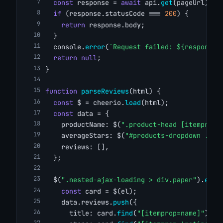
const
 response = 
await
 api.
get
(pageUrl);
if
 (response.statusCode === 
200
) {
return
 response.body;
  }
  console.
error
(
`Request failed: ${response.
return
null
;
}
function
parseReviews
(html) {
const
 $ = cheerio.
load
(html);
const
 data = {
    productName: $(
".product-head [itemprop=
    averageStars: $(
"#products-dropdown .fw-
    reviews: [],
  };
  $(
".nested-ajax-loading > div.paper"
).
each
const
 card = $(el);
    data.reviews.
push
({
      title: card.
find
(
"[itemprop=name]"
).
fi