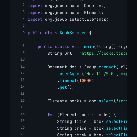
import
 org.jsoup.nodes.Document;
import
 org.jsoup.nodes.Element;
import
 org.jsoup.select.Elements;
public
class
BookScraper
 {
public
static
void
main
(String[] args) 
t
        String url = 
"https://books.toscrape
        Document doc = Jsoup.
connect
(url)
            .
userAgent
(
"Mozilla/5.0 (compati
            .
timeout
(
10000
)
            .
get
();
        Elements books = doc.
select
(
"article
for
 (Element book : books) {
            String title = book.
selectFirst
(
            String price = book.
selectFirst
(
            String stock = book.
selectFirst
(