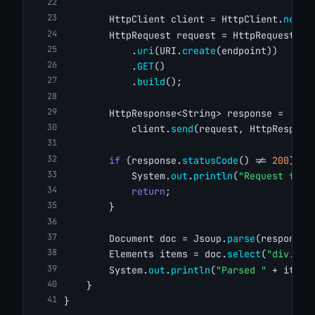
        HttpClient client = HttpClient.
newHt
        HttpRequest request = HttpRequest.
ne
            .
uri
(URI.
create
(endpoint))
            .
GET
()
            .
build
();
        HttpResponse<String> response =
            client.
send
(request, HttpRespons
if
 (response.
statusCode
() != 
200
) {
            System.
out
.
println
(
"Request fail
return
;
        }
        Document doc = Jsoup.
parse
(response.
        Elements items = doc.
select
(
"div.pro
        System.
out
.
println
(
"Parsed "
 + items
    }
}