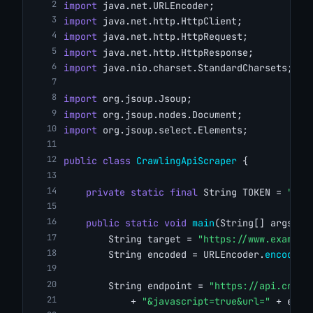
import
 java.net.URLEncoder;
import
 java.net.http.HttpClient;
import
 java.net.http.HttpRequest;
import
 java.net.http.HttpResponse;
import
 java.nio.charset.StandardCharsets;
import
 org.jsoup.Jsoup;
import
 org.jsoup.nodes.Document;
import
 org.jsoup.select.Elements;
public
class
CrawlingApiScraper
 {
private
static
final
 String TOKEN = 
"YOU
public
static
void
main
(String[] args) 
t
        String target = 
"https://www.example
        String encoded = URLEncoder.
encode
(t
        String endpoint = 
"https://api.crawl
            + 
"&javascript=true&url="
 + enco