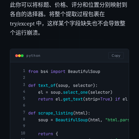
此你可以将标题、价格、评分和位置分别映射到
各自的选择器。将整个提取过程包裹在
try/except 中，这样某个字段缺失也不会导致整
个运行崩溃。
python
Copy
from
 bs4 
import
 BeautifulSoup
def
text_of
(soup, selector):
    el = soup.
select_one
(selector)
return
 el.
get_text
(strip=
True
) 
if
 el 
els
def
scrape_listing
(html):
    soup = 
BeautifulSoup
(html, 
"html.parser"
return
 {