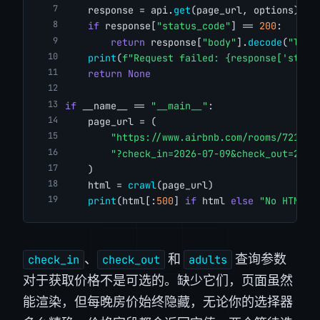
    response = api.
get
(page_url, options)
if
 response[
"status_code"
] == 
200
:
return
 response[
"body"
].
decode
(
"lati
print
(
f"Request failed: {response['statu
return
None
if
 __name__ == 
"__main__"
:
    page_url = (
"https://www.airbnb.com/rooms/721540
"?check_in=2026-07-09&check_out=2026
    )
    html = 
crawl
(page_url)
print
(html[:
500
] 
if
 html 
else
"No HTML r
、
和
查询参数
check_in
check_out
adults
对于获取价格不是可选的。缺少它们，页面虽然
能渲染，但每晚房价始终隐藏，无论你的选择器