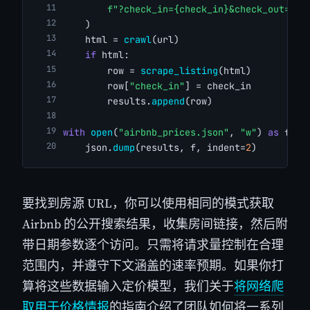
f"?check_in={check_in}&check_out={ch
    )
    html = 
crawl
(url)
if
 html:
        row = 
scrape_listing
(html)
        row[
"check_in"
] = check_in
        results.
append
(row)
with
open
(
"airbnb_prices.json"
, 
"w"
) 
as
 f:
    json.
dump
(results, f, indent=
2
)
要找到房源 URL，你可以使用相同的模式获取
Airbnb 的公开搜索结果，收集房间链接，然后附
带日期参数逐个访问。只需将请求量控制在合理
范围内，并遵守下文涵盖的速率预期。如果你打
算将这些数据输入定价模型，我们关于
将网络爬
取用于价格情报
的指南介绍了团队如何将一系列