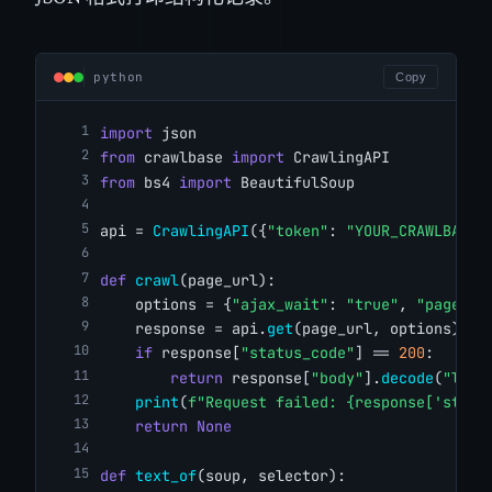
python
Copy
import
 json
from
 crawlbase 
import
 CrawlingAPI
from
 bs4 
import
 BeautifulSoup
api = 
CrawlingAPI
({
"token"
: 
"YOUR_CRAWLBASE_
def
crawl
(page_url):
    options = {
"ajax_wait"
: 
"true"
, 
"page_wa
    response = api.
get
(page_url, options)
if
 response[
"status_code"
] == 
200
:
return
 response[
"body"
].
decode
(
"lati
print
(
f"Request failed: {response['statu
return
None
def
text_of
(soup, selector):