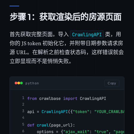
步骤 1：获取渲染后的房源页面
首先获取完整页面。导入
类，用
CrawlingAPI
你的 JS token 初始化它，并附带日期参数请求房
源 URL。在解析之前检查状态码，这样错误就会
立即显现而不是悄悄失败。
python
Copy
from
 crawlbase 
import
 CrawlingAPI
api = 
CrawlingAPI
({
"token"
: 
"YOUR_CRAWLBASE_
def
crawl
(page_url):
    options = {
"ajax_wait"
: 
"true"
, 
"page_wa