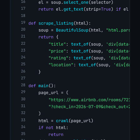
    el = soup.
select_one
(selector)
return
 el.
get_text
(strip=
True
) 
if
 el 
els
def
scrape_listing
(html):
    soup = 
BeautifulSoup
(html, 
"html.parser"
return
 {
"title"
: 
text_of
(soup, 
'div[data-sec
"price"
: 
text_of
(soup, 
'div[data-tes
"rating"
: 
text_of
(soup, 
'div[data-te
"location"
: 
text_of
(soup, 
'div[data-
    }
def
main
():
    page_url = (
"https://www.airbnb.com/rooms/721540
"?check_in=2026-07-09&check_out=2026
    )
    html = 
crawl
(page_url)
if
not
 html:
return