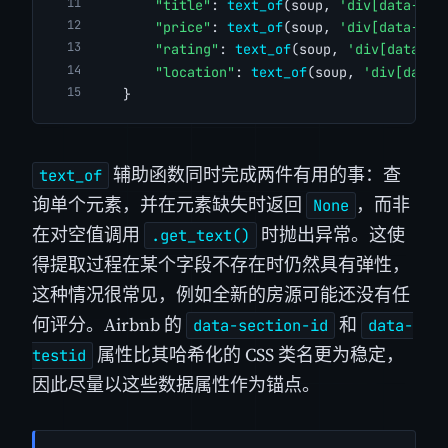
"title"
: 
text_of
(soup, 
'div[data-sec
"price"
: 
text_of
(soup, 
'div[data-tes
"rating"
: 
text_of
(soup, 
'div[data-te
"location"
: 
text_of
(soup, 
'div[data-
    }
辅助函数同时完成两件有用的事：查
text_of
询单个元素，并在元素缺失时返回
，而非
None
在对空值调用
时抛出异常。这使
.get_text()
得提取过程在某个字段不存在时仍然具有弹性，
这种情况很常见，例如全新的房源可能还没有任
何评分。Airbnb 的
和
data-section-id
data-
属性比其哈希化的 CSS 类名更为稳定，
testid
因此尽量以这些数据属性作为锚点。