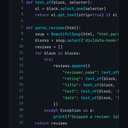
def
text_of
(block, selector):
    el = block.
select_one
(selector)
return
 el.
get_text
(strip=
True
) 
if
 el 
els
def
parse_reviews
(html):
    soup = 
BeautifulSoup
(html, 
"html.parser"
    blocks = soup.
select
(
'div[data-hook="rev
    reviews = []
for
 block 
in
 blocks:
try
:
            reviews.
append
({
"reviewer_name"
: 
text_of
(blo
"rating"
: 
text_of
(block, 
'[d
"title"
: 
text_of
(block, 
'[da
"text"
: 
text_of
(block, 
'[dat
"date"
: 
text_of
(block, 
'[dat
            })
except
 Exception 
as
 e:
print
(
f"Skipped a review: {e}"
)
return
 reviews