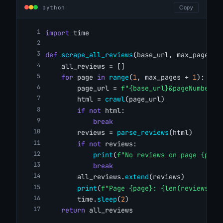
python
Copy
import
 time
def
scrape_all_reviews
(base_url, max_pages=
1
    all_reviews = []
for
 page 
in
range
(
1
, max_pages + 
1
):
        page_url = 
f"{base_url}&pageNumber={
        html = 
crawl
(page_url)
if
not
 html:
break
        reviews = 
parse_reviews
(html)
if
not
 reviews:
print
(
f"No reviews on page {page
break
        all_reviews.
extend
(reviews)
print
(
f"Page {page}: {len(reviews)} 
        time.
sleep
(
2
)
return
 all_reviews