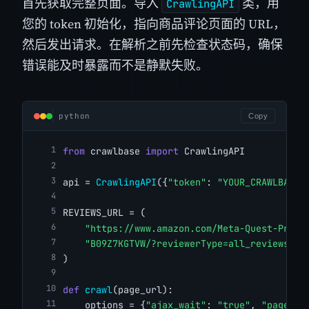
首先获取完整页面。导入
类，用
CrawlingAPI
您的 token 初始化，指向商品评论页面的 URL，
然后发出请求。在解析之前先检查状态码，确保
错误能及时暴露而不是静默失败。
python
Copy
from
 crawlbase 
import
 CrawlingAPI
api = 
CrawlingAPI
({
"token"
: 
"YOUR_CRAWLBASE_
REVIEWS_URL = (
"https://www.amazon.com/Meta-Quest-Pro-O
"B09Z7KGTVW/?reviewerType=all_reviews"
)
def
crawl
(page_url):
    options = {
"ajax_wait"
: 
"true"
, 
"page_wa