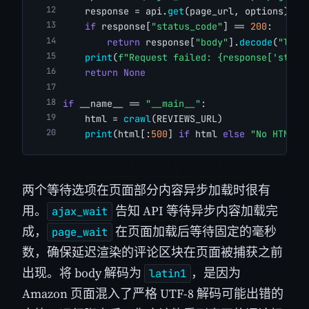
    response = api.
get
(page_url, options)
if
 response[
"status_code"
] == 
200
:
return
 response[
"body"
].
decode
(
"lati
print
(
f"Request failed: {response['statu
return
None
if
 __name__ == 
"__main__"
:
    html = 
crawl
(REVIEWS_URL)
print
(html[:
500
] 
if
 html 
else
"No HTML r
两个等待选项在页面部分内容异步加载时很有
用。
告知 API 等待异步内容加载完
ajax_wait
成，
在页面加载后等待固定的毫秒
page_wait
数，确保延迟渲染的评论区块在页面被捕获之前
出现。将 body 解码为
，是因为
latin1
Amazon 页面混入了严格 UTF-8 解码可能出错的