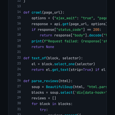
)
def
crawl
(page_url):
    options = {
"ajax_wait"
: 
"true"
, 
"page_wa
    response = api.
get
(page_url, options)
if
 response[
"status_code"
] == 
200
:
return
 response[
"body"
].
decode
(
"lati
print
(
f"Request failed: {response['statu
return
None
def
text_of
(block, selector):
    el = block.
select_one
(selector)
return
 el.
get_text
(strip=
True
) 
if
 el 
els
def
parse_reviews
(html):
    soup = 
BeautifulSoup
(html, 
"html.parser"
    blocks = soup.
select
(
'div[data-hook="rev
    reviews = []
for
 block 
in
 blocks:
try
: