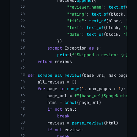
            reviews.
append
({
"reviewer_name"
: 
text_of
(blo
"rating"
: 
text_of
(block, 
'[d
"title"
: 
text_of
(block, 
'[da
"text"
: 
text_of
(block, 
'[dat
"date"
: 
text_of
(block, 
'[dat
            })
except
 Exception 
as
 e:
print
(
f"Skipped a review: {e}"
)
return
 reviews
def
scrape_all_reviews
(base_url, max_pages=
1
    all_reviews = []
for
 page 
in
range
(
1
, max_pages + 
1
):
        page_url = 
f"{base_url}&pageNumber={
        html = 
crawl
(page_url)
if
not
 html:
break
        reviews = 
parse_reviews
(html)
if
not
 reviews:
break