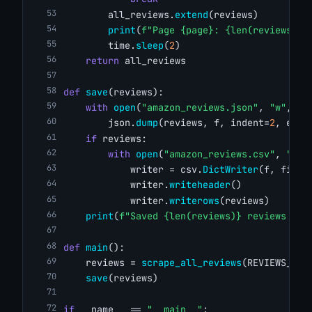
        all_reviews.
extend
(reviews)
print
(
f"Page {page}: {len(reviews)} 
        time.
sleep
(
2
)
return
 all_reviews
def
save
(reviews):
with
open
(
"amazon_reviews.json"
, 
"w"
, en
        json.
dump
(reviews, f, indent=
2
, ensu
if
 reviews:
with
open
(
"amazon_reviews.csv"
, 
"w"
,
            writer = csv.
DictWriter
(f, field
            writer.
writeheader
()
            writer.
writerows
(reviews)
print
(
f"Saved {len(reviews)} reviews to 
def
main
():
    reviews = 
scrape_all_reviews
(REVIEWS_URL
save
(reviews)
if
 __name__ == 
"__main__"
: