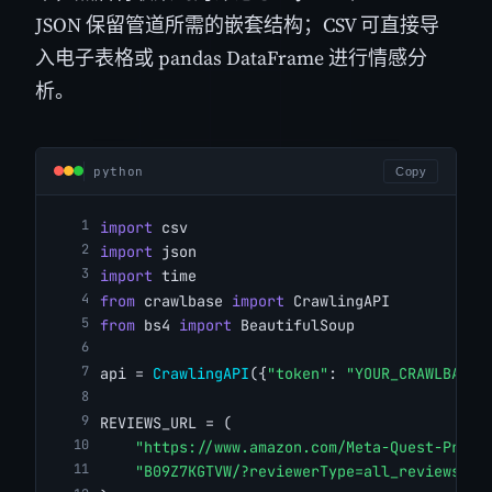
JSON 保留管道所需的嵌套结构；CSV 可直接导
入电子表格或 pandas DataFrame 进行情感分
析。
python
Copy
import
 csv
import
 json
import
 time
from
 crawlbase 
import
 CrawlingAPI
from
 bs4 
import
 BeautifulSoup
api = 
CrawlingAPI
({
"token"
: 
"YOUR_CRAWLBASE_
REVIEWS_URL = (
"https://www.amazon.com/Meta-Quest-Pro-O
"B09Z7KGTVW/?reviewerType=all_reviews"