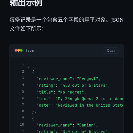
输出示例
每条记录是一个包含五个字段的扁平对象。JSON
文件如下所示：
json
Copy
[
{
"reviewer_name"
: 
"Grrgoyl"
,
"rating"
: 
"4.0 out of 5 stars"
,
"title"
: 
"No regret"
,
"text"
: 
"My 256 gb Quest 2 is in danger 
"date"
: 
"Reviewed in the United States o
}
,
{
"reviewer_name"
: 
"Damian"
,
"rating"
: 
"3.0 out of 5 stars"
,