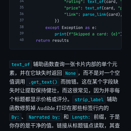
"rating"
: 
text_of
(card, 
"li.
"price"
: 
text_of
(card, 
"p.bu
"link"
: 
parse_link
(card),
            })
except
 Exception 
as
 e:
print
(
f"Skipped a card: {e}"
)
return
 results
辅助函数查询一张卡片内部的单个元
text_of
素，并在它缺失时返回
，而不是对一个空
None
值调用
而抛错。这在某个字段缺
.get_text()
失时让提取保持健壮，而这很常见，因为并非每
个标题都显示价格或评分。
辅助
strip_label
函数修剪掉 Audible 打印在那些标签行内的
、
和
前缀，于是
By:
Narrated by:
Length:
你存的是干净的值。链接从标题锚点读取，其查