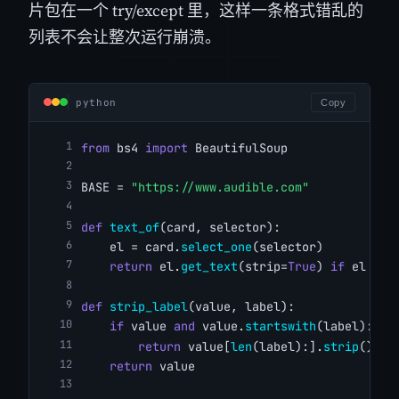
片包在一个 try/except 里，这样一条格式错乱的
列表不会让整次运行崩溃。
python
Copy
from
 bs4 
import
 BeautifulSoup
BASE = 
"https://www.audible.com"
def
text_of
(card, selector):
    el = card.
select_one
(selector)
return
 el.
get_text
(strip=
True
) 
if
 el 
els
def
strip_label
(value, label):
if
 value 
and
 value.
startswith
(label):
return
 value[
len
(label):].
strip
()
return
 value