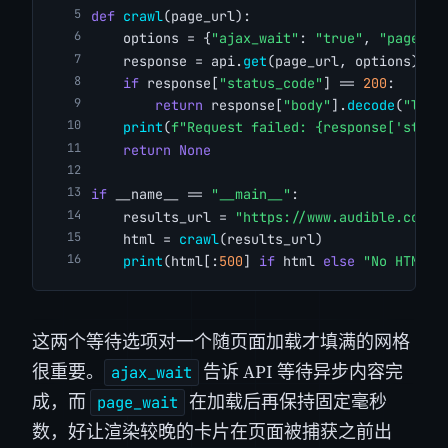
def
crawl
(page_url):
    options = {
"ajax_wait"
: 
"true"
, 
"page_wa
    response = api.
get
(page_url, options)
if
 response[
"status_code"
] == 
200
:
return
 response[
"body"
].
decode
(
"lati
print
(
f"Request failed: {response['statu
return
None
if
 __name__ == 
"__main__"
:
    results_url = 
"https://www.audible.com/s
    html = 
crawl
(results_url)
print
(html[:
500
] 
if
 html 
else
"No HTML r
这两个等待选项对一个随页面加载才填满的网格
很重要。
告诉 API 等待异步内容完
ajax_wait
成，而
在加载后再保持固定毫秒
page_wait
数，好让渲染较晚的卡片在页面被捕获之前出