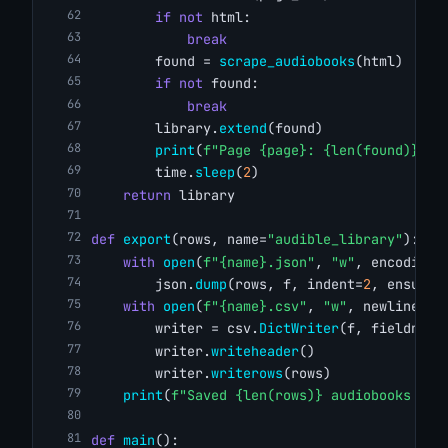
if
not
 html:
break
        found = 
scrape_audiobooks
(html)
if
not
 found:
break
        library.
extend
(found)
print
(
f"Page {page}: {len(found)} au
        time.
sleep
(
2
)
return
 library
def
export
(rows, name=
"audible_library"
):
with
open
(
f"{name}.json"
, 
"w"
, encoding=
        json.
dump
(rows, f, indent=
2
, ensure_
with
open
(
f"{name}.csv"
, 
"w"
, newline=
""
        writer = csv.
DictWriter
(f, fieldname
        writer.
writeheader
()
        writer.
writerows
(rows)
print
(
f"Saved {len(rows)} audiobooks to 
def
main
():