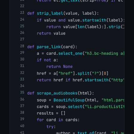
def
strip_label
(value, label):
if
 value 
and
 value.
startswith
(label):
return
 value[
len
(label):].
strip
()
return
 value
def
parse_link
(card):
    a = card.
select_one
(
"h3.bc-heading a[hre
if
not
 a:
return
None
    href = a[
"href"
].
split
(
"?"
)[
0
]
return
 href 
if
 href.
startswith
(
"http"
) 
e
def
scrape_audiobooks
(html):
    soup = 
BeautifulSoup
(html, 
"html.parser"
    cards = soup.
select
(
"li.productListItem"
    results = []
for
 card 
in
 cards:
try
:
            author = 
text_of
(card, 
"li.autho