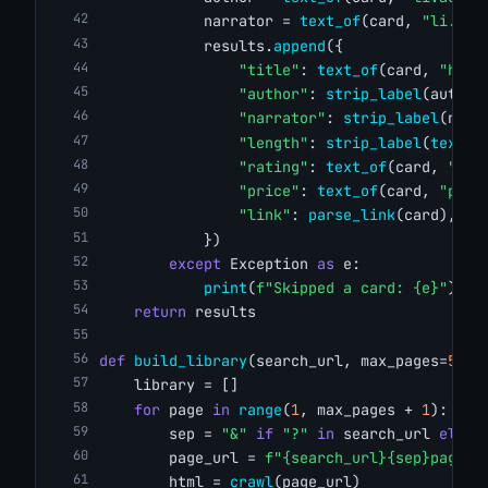
            narrator = 
text_of
(card, 
"li.nar
            results.
append
({
"title"
: 
text_of
(card, 
"h3.b
"author"
: 
strip_label
(author
"narrator"
: 
strip_label
(narr
"length"
: 
strip_label
(
text_o
"rating"
: 
text_of
(card, 
"li.
"price"
: 
text_of
(card, 
"p.bu
"link"
: 
parse_link
(card),
            })
except
 Exception 
as
 e:
print
(
f"Skipped a card: {e}"
)
return
 results
def
build_library
(search_url, max_pages=
5
):
    library = []
for
 page 
in
range
(
1
, max_pages + 
1
):
        sep = 
"&"
if
"?"
in
 search_url 
else
        page_url = 
f"{search_url}{sep}page={
        html = 
crawl
(page_url)