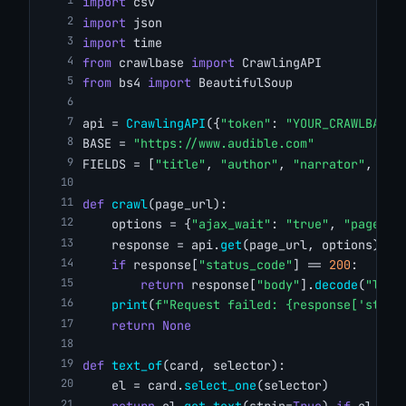
import
 csv
import
 json
import
 time
from
 crawlbase 
import
 CrawlingAPI
from
 bs4 
import
 BeautifulSoup
api = 
CrawlingAPI
({
"token"
: 
"YOUR_CRAWLBASE_
BASE = 
"https://www.audible.com"
FIELDS = [
"title"
, 
"author"
, 
"narrator"
, 
"le
def
crawl
(page_url):
    options = {
"ajax_wait"
: 
"true"
, 
"page_wa
    response = api.
get
(page_url, options)
if
 response[
"status_code"
] == 
200
:
return
 response[
"body"
].
decode
(
"lati
print
(
f"Request failed: {response['statu
return
None
def
text_of
(card, selector):
    el = card.
select_one
(selector)
return
 el.
get_text
(strip=
True
) 
if
 el 
els