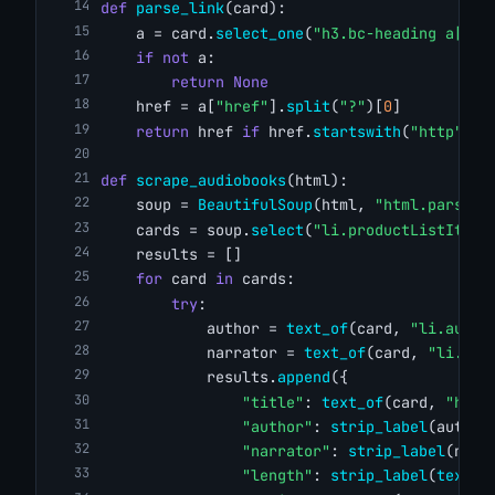
def
parse_link
(card):
    a = card.
select_one
(
"h3.bc-heading a[hre
if
not
 a:
return
None
    href = a[
"href"
].
split
(
"?"
)[
0
]
return
 href 
if
 href.
startswith
(
"http"
) 
e
def
scrape_audiobooks
(html):
    soup = 
BeautifulSoup
(html, 
"html.parser"
    cards = soup.
select
(
"li.productListItem"
    results = []
for
 card 
in
 cards:
try
:
            author = 
text_of
(card, 
"li.autho
            narrator = 
text_of
(card, 
"li.nar
            results.
append
({
"title"
: 
text_of
(card, 
"h3.b
"author"
: 
strip_label
(author
"narrator"
: 
strip_label
(narr
"length"
: 
strip_label
(
text_o