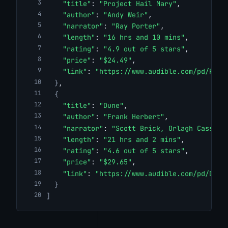
"title"
: 
"Project Hail Mary"
,
"author"
: 
"Andy Weir"
,
"narrator"
: 
"Ray Porter"
,
"length"
: 
"16 hrs and 10 mins"
,
"rating"
: 
"4.9 out of 5 stars"
,
"price"
: 
"$24.49"
,
"link"
: 
"https://www.audible.com/pd/Proj
}
,
{
"title"
: 
"Dune"
,
"author"
: 
"Frank Herbert"
,
"narrator"
: 
"Scott Brick, Orlagh Cassidy
"length"
: 
"21 hrs and 2 mins"
,
"rating"
: 
"4.6 out of 5 stars"
,
"price"
: 
"$29.65"
,
"link"
: 
"https://www.audible.com/pd/Dune
}
]