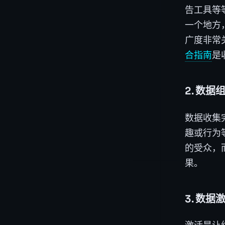
告工具等
一个地方
广度非常
合指南
是
2. 数据
数据收集
趣或行为
的受众，
果。
3. 数据