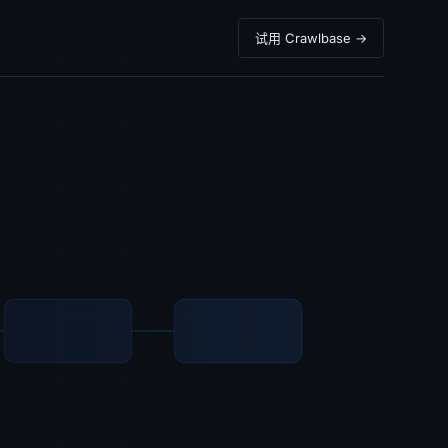
试用 Crawlbase →