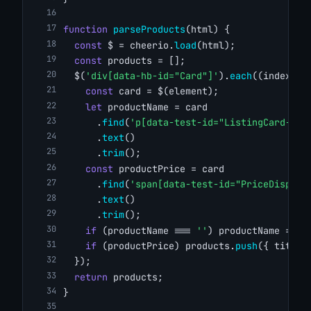
function
parseProducts
(html) {
const
 $ = cheerio.
load
(html);
const
 products = [];
  $(
'div[data-hb-id="Card"]'
).
each
((index, e
const
 card = $(element);
let
 productName = card
      .
find
(
'p[data-test-id="ListingCard-Lis
      .
text
()
      .
trim
();
const
 productPrice = card
      .
find
(
'span[data-test-id="PriceDisplay
      .
text
()
      .
trim
();
if
 (productName === 
''
) productName = 
'N
if
 (productPrice) products.
push
({ title:
  });
return
 products;
}