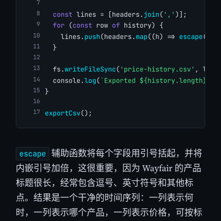
const
 lines = [headers.
join
(
','
)];
for
 (
const
 row 
of
 history) {
    lines.
push
(headers.
map
((h) => 
escape
(row
  }
  fs.
writeFileSync
(
'price-history.csv'
, line
  console.
log
(
`Exported ${history.length} ro
}
exportCsv
();
辅助函数将每个字段用引号括起，并将
escape
内嵌引号加倍，这很重要，因为 Wayfair 的产品
标题很长，经常包含逗号、英寸符号和其他标
点。结果是一个干净的时间序列：一列表示何
时，一列表示哪个产品，一列表示价格，可按标