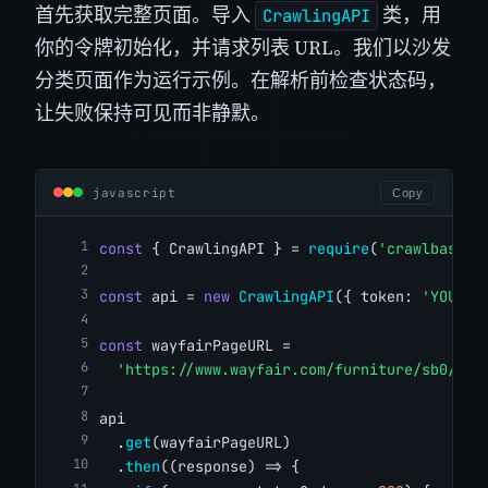
首先获取完整页面。导入
类，用
CrawlingAPI
你的令牌初始化，并请求列表 URL。我们以沙发
分类页面作为运行示例。在解析前检查状态码，
让失败保持可见而非静默。
javascript
Copy
const
 { CrawlingAPI } = 
require
(
'crawlbase'
)
const
 api = 
new
CrawlingAPI
({ token: 
'YOUR_C
const
 wayfairPageURL =
'https://www.wayfair.com/furniture/sb0/sof
api
  .
get
(wayfairPageURL)
  .
then
((response) => {