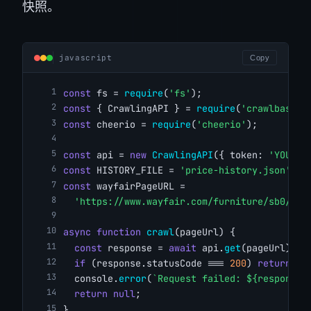
快照。
javascript
Copy
const
 fs = 
require
(
'fs'
);
const
 { CrawlingAPI } = 
require
(
'crawlbase'
)
const
 cheerio = 
require
(
'cheerio'
);
const
 api = 
new
CrawlingAPI
({ token: 
'YOUR_C
const
 HISTORY_FILE = 
'price-history.json'
;
const
 wayfairPageURL =
'https://www.wayfair.com/furniture/sb0/sof
async
function
crawl
(pageUrl) {
const
 response = 
await
 api.
get
(pageUrl);
if
 (response.statusCode === 
200
) 
return
 re
  console.
error
(
`Request failed: ${response.
return
null
;
}