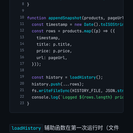
}
function
appendSnapshot
(products, pageUrl) {
const
 timestamp = 
new
Date
().
toISOString
()
const
 rows = products.
map
((p) => ({
    timestamp,
    title: p.title,
    price: p.price,
    url: pageUrl,
  }));
const
 history = 
loadHistory
();
  history.
push
(...rows);
  fs.
writeFileSync
(HISTORY_FILE, JSON.
string
  console.
log
(
`Logged ${rows.length} prices 
}
辅助函数在第一次运行时（文件
loadHistory