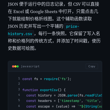
JSON 便于运行中的日志记录，但 CSV 可以直接
在 Excel 或 Google Sheets 中打开，只需点击几
下就能绘制价格折线图。这个辅助函数读取
JSON 历史并写出一个平铺的
price-
，每行一条快照。它保留了写入名
history.csv
称和价格列的传统方式，并添加了时间戳，使历
史数据可绘图。
javascript
Copy
const
 fs = 
require
(
'fs'
);
function
exportCsv
() {
const
 history = JSON.
parse
(fs.
readFileSync
const
 headers = [
'timestamp'
, 
'title'
, 
'pr
const
 escape = (value) => 
`"${
String
(value