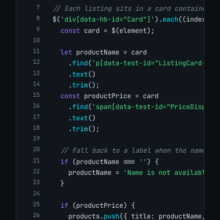
// Each listing sits in a card container
  $(
'div[data-hb-id="Card"]'
).
each
((index, e
const
 card = $(element);
let
 productName = card
      .
find
(
'p[data-test-id="ListingCard-Lis
      .
text
()
      .
trim
();
const
 productPrice = card
      .
find
(
'span[data-test-id="PriceDisplay
      .
text
()
      .
trim
();
// Fall back to a label when the name is
if
 (productName === 
''
) {
      productName = 
'Name is not available'
;
    }
if
 (productPrice) {
      products.
push
({ title: productName, pr