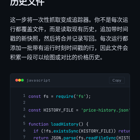
历史文件
这一步将一次性抓取变成追踪器。你不是每次运
行都覆盖文件，而是读取现有历史，追加带时间
戳的新快照，然后将合并记录写回。每次运行都
添加一批带有运行时刻时间戳的行，因此文件会
积累一段可以绘图或对比的价格历史。
javascript
Copy
const
 fs = 
require
(
'fs'
);
const
 HISTORY_FILE = 
'price-history.json'
;
function
loadHistory
() {
if
 (!fs.
existsSync
(HISTORY_FILE)) 
return
 [
return
 JSON.
parse
(fs.
readFileSync
(HISTORY_