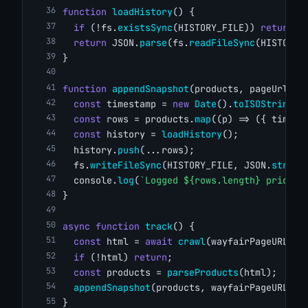
function
loadHistory
() {
if
 (!fs.
existsSync
(HISTORY_FILE)) 
return
 [
return
 JSON.
parse
(fs.
readFileSync
(HISTORY_
}
function
appendSnapshot
(products, pageUrl) {
const
 timestamp = 
new
Date
().
toISOString
()
const
 rows = products.
map
((p) => ({ timest
const
 history = 
loadHistory
();
  history.
push
(...rows);
  fs.
writeFileSync
(HISTORY_FILE, JSON.
string
  console.
log
(
`Logged ${rows.length} prices 
}
async
function
track
() {
const
 html = 
await
crawl
(wayfairPageURL);
if
 (!html) 
return
;
const
 products = 
parseProducts
(html);
appendSnapshot
(products, wayfairPageURL);
}