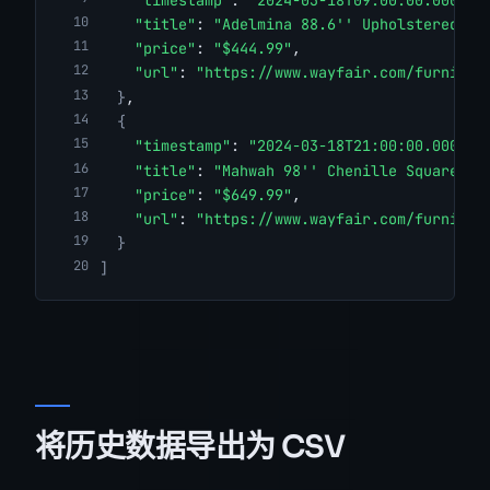
"title"
: 
"Adelmina 88.6'' Upholstered So
"price"
: 
"$444.99"
,
"url"
: 
"https://www.wayfair.com/furnitur
}
,
{
"timestamp"
: 
"2024-03-18T21:00:00.000Z"
,
"title"
: 
"Mahwah 98'' Chenille Square Ar
"price"
: 
"$649.99"
,
"url"
: 
"https://www.wayfair.com/furnitur
}
]
将历史数据导出为 CSV