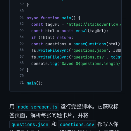
}
async
function
main
() {
const
 tagUrl = 
'https://stackoverflow.com/
const
 html = 
await
crawl
(tagUrl);
if
 (!html) 
return
;
const
 questions = 
parseQuestions
(html);
  fs.
writeFileSync
(
'questions.json'
, JSON.
st
  fs.
writeFileSync
(
'questions.csv'
, 
toCsv
(qu
  console.
log
(
`Saved ${questions.length} que
}
main
();
用
运行完整脚本。它获取标
node scraper.js
签页面，解析每张问题卡片，并将
和
都写入你
questions.json
questions.csv