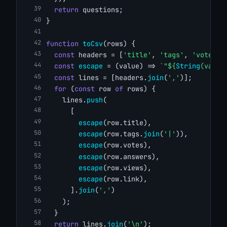
return
 questions;
}
function
toCsv
(rows) {
const
 headers = [
'title'
, 
'tags'
, 
'votes'
,
const
escape
 = (value) => 
`"${
String
(value
const
 lines = [headers.
join
(
','
)];
for
 (
const
 row 
of
 rows) {
    lines.
push
(
      [
escape
(row.title),
escape
(row.tags.
join
(
'|'
)),
escape
(row.votes),
escape
(row.answers),
escape
(row.views),
escape
(row.link),
      ].
join
(
','
)
    );
  }
return
 lines.
join
(
'\n'
);