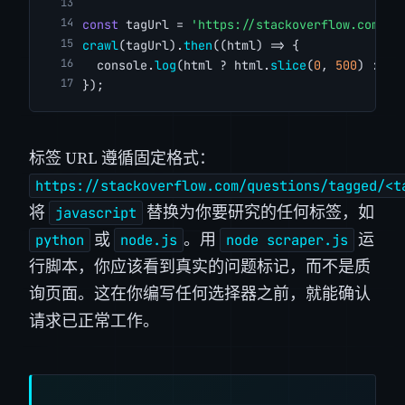
const
 tagUrl = 
'https://stackoverflow.com/qu
crawl
(tagUrl).
then
((html) => {
  console.
log
(html ? html.
slice
(
0
, 
500
) : 
'N
});
标签 URL 遵循固定格式：
https://stackoverflow.com/questions/tagged/<t
将
替换为你要研究的任何标签，如
javascript
或
。用
运
python
node.js
node scraper.js
行脚本，你应该看到真实的问题标记，而不是质
询页面。这在你编写任何选择器之前，就能确认
请求已正常工作。