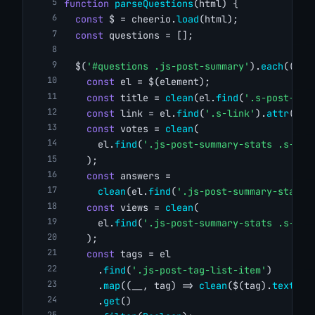
function
parseQuestions
(html) {
const
 $ = cheerio.
load
(html);
const
 questions = [];
  $(
'#questions .js-post-summary'
).
each
((_, 
const
 el = $(element);
const
 title = 
clean
(el.
find
(
'.s-post-sum
const
 link = el.
find
(
'.s-link'
).
attr
(
'hr
const
 votes = 
clean
(
      el.
find
(
'.js-post-summary-stats .s-pos
    );
const
 answers =
clean
(el.
find
(
'.js-post-summary-stats 
const
 views = 
clean
(
      el.
find
(
'.js-post-summary-stats .s-pos
    );
const
 tags = el
      .
find
(
'.js-post-tag-list-item'
)
      .
map
((__, tag) => 
clean
($(tag).
text
())
      .
get
()