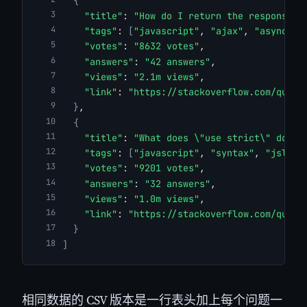
{
"title"
: 
"How do I return the response f
"tags"
: 
[
"javascript"
, 
"ajax"
, 
"asynchro
"votes"
: 
"8632 votes"
,
"answers"
: 
"42 answers"
,
"views"
: 
"2.1m views"
,
"link"
: 
"https://stackoverflow.com/quest
}
,
{
"title"
: 
"What does \"use strict\" do in
"tags"
: 
[
"javascript"
, 
"syntax"
, 
"jslint
"votes"
: 
"9201 votes"
,
"answers"
: 
"32 answers"
,
"views"
: 
"1.0m views"
,
"link"
: 
"https://stackoverflow.com/quest
}
]
相同数据的 CSV 版本是一行表头加上每个问题一