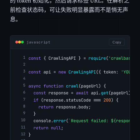
的 token 初始化，然后请求标签 URL。在解析之
前检查状态码，可让失败明显暴露而不是悄无声
息。
javascript
Copy
const
 { CrawlingAPI } = 
require
(
'crawlbase'
)
const
 api = 
new
CrawlingAPI
({ token: 
'YOUR_C
async
function
crawl
(pageUrl) {
const
 response = 
await
 api.
get
(pageUrl);
if
 (response.statusCode === 
200
) {
return
 response.body;
  }
  console.
error
(
`Request failed: ${response.
return
null
;
}