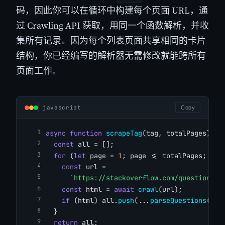
码，因此你可以在循环中构建每个页面 URL，通
过 Crawling API 获取，用同一个函数解析，并收
集所有记录。因为每个列表页面共享相同的卡片
结构，你已经编写的解析器无需修改就能跨所有
页面工作。
javascript
Copy
async
function
scrapeTag
(tag, totalPages) {
const
 all = [];
for
 (
let
 page = 
1
; page <= totalPages; pag
const
 url =
`https://stackoverflow.com/questions/t
const
 html = 
await
crawl
(url);
if
 (html) all.
push
(...
parseQuestions
(htm
  }
return
 all;