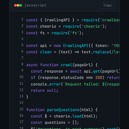
javascript
Copy
const
 { CrawlingAPI } = 
require
(
'crawlbase'
)
const
 cheerio = 
require
(
'cheerio'
);
const
 fs = 
require
(
'fs'
);
const
 api = 
new
CrawlingAPI
({ token: 
'YOUR_C
const
clean
 = (text) => text.
replace
(
/\s+/g
,
async
function
crawl
(pageUrl) {
const
 response = 
await
 api.
get
(pageUrl);
if
 (response.statusCode === 
200
) 
return
 re
  console.
error
(
`Request failed: ${response.
return
null
;
}
function
parseQuestions
(html) {
const
 $ = cheerio.
load
(html);
const
 questions = [];
  $(
'#questions .js-post-summary'
).
each
((_, 