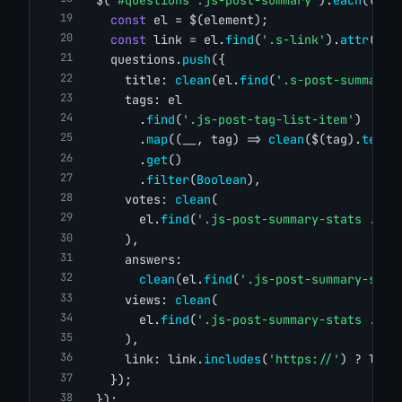
const
 el = $(element);
const
 link = el.
find
(
'.s-link'
).
attr
(
'hr
    questions.
push
({
      title: 
clean
(el.
find
(
'.s-post-summary-
      tags: el
        .
find
(
'.js-post-tag-list-item'
)
        .
map
((__, tag) => 
clean
($(tag).
text
(
        .
get
()
        .
filter
(
Boolean
),
      votes: 
clean
(
        el.
find
(
'.js-post-summary-stats .s-p
      ),
      answers:
clean
(el.
find
(
'.js-post-summary-stat
      views: 
clean
(
        el.
find
(
'.js-post-summary-stats .s-p
      ),
      link: link.
includes
(
'https://'
) ? link
    });
  });