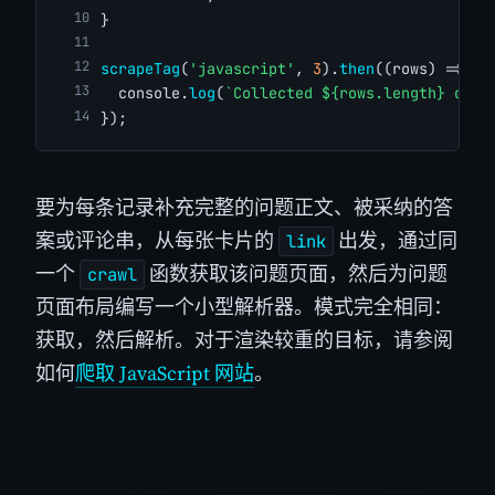
}
scrapeTag
(
'javascript'
, 
3
).
then
((rows) => {
  console.
log
(
`Collected ${rows.length} ques
});
要为每条记录补充完整的问题正文、被采纳的答
案或评论串，从每张卡片的
出发，通过同
link
一个
函数获取该问题页面，然后为问题
crawl
页面布局编写一个小型解析器。模式完全相同：
获取，然后解析。对于渲染较重的目标，请参阅
如何
爬取 JavaScript 网站
。