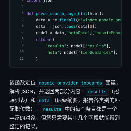
import
 json
def
parse_search_page_html
(html):
    data = re.
findall
(
r'window.mosaic.provid
    data = json.
loads
(data[
0
])
    model = data[
"metaData"
][
"mosaicProvider
return
 {
"results"
: model[
"results"
],
"meta"
: model[
"tierSummaries"
],
    }
该函数定位
变量，
mosaic-provider-jobcards
解析 JSON，并返回两部分内容：
（招
results
聘列表）和
（层级摘要，报告各类别的匹
meta
配职位数）。
中的每个条目都是一个
results
丰富的对象，但您只需要其中几个字段就能得到
整洁的记录。