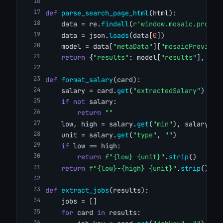
def
parse_search_page_html
(html):
    data = re.
findall
(
r'window.mosaic.provid
    data = json.
loads
(data[
0
])
    model = data[
"metaData"
][
"mosaicProvider
return
 {
"results"
: model[
"results"
], 
"me
def
format_salary
(card):
    salary = card.
get
(
"extractedSalary"
)
if
not
 salary:
return
""
    low, high = salary.
get
(
"min"
), salary.
ge
    unit = salary.
get
(
"type"
, 
""
)
if
 low == high:
return
f"{low} {unit}"
.
strip
()
return
f"{low}-{high} {unit}"
.
strip
()
def
extract_jobs
(results):
    jobs = []
for
 card 
in
 results: