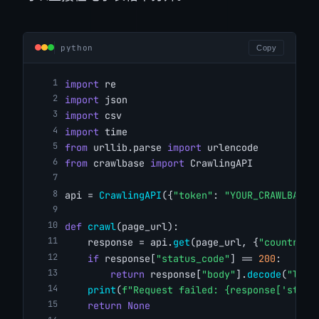
python
Copy
import
 re
import
 json
import
 csv
import
 time
from
 urllib.parse 
import
 urlencode
from
 crawlbase 
import
 CrawlingAPI
api = 
CrawlingAPI
({
"token"
: 
"YOUR_CRAWLBASE_
def
crawl
(page_url):
    response = api.
get
(page_url, {
"country"
:
if
 response[
"status_code"
] == 
200
:
return
 response[
"body"
].
decode
(
"lati
print
(
f"Request failed: {response['statu
return
None