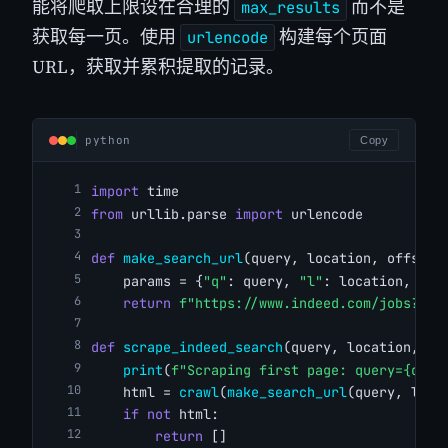
能将爬取上限设在合理的
而不是
max_results
获取每一页。使用
构建每个页面
urlencode
URL，获取并累积提取的记录。
python
Copy
import
 time
from
 urllib.parse 
import
 urlencode
def
make_search_url
(query, location, offset)
    params = {
"q"
: query, 
"l"
: location, 
"fi
return
f"https://www.indeed.com/jobs?{ur
def
scrape_indeed_search
(query, location, ma
print
(
f"Scraping first page: query={quer
    html = 
crawl
(
make_search_url
(query, loca
if
not
 html:
return
 []