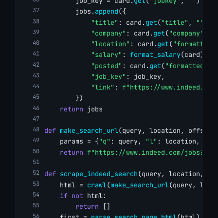
        job_key = card.
get
(
"jobkey"
, 
""
)
        jobs.
append
({
"title"
: card.
get
(
"title"
, 
""
),
"company"
: card.
get
(
"company"
, 
"
"location"
: card.
get
(
"formattedL
"salary"
: 
format_salary
(card),
"posted"
: card.
get
(
"formattedRel
"job_key"
: job_key,
"link"
: 
f"https://www.indeed.com
        })
return
 jobs
def
make_search_url
(query, location, offset)
    params = {
"q"
: query, 
"l"
: location, 
"fi
return
f"https://www.indeed.com/jobs?{ur
def
scrape_indeed_search
(query, location, ma
    html = 
crawl
(
make_search_url
(query, loca
if
not
 html:
return
 []
    first = 
parse_search_page_html
(html)