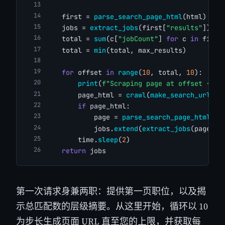
    first = 
parse_search_page_html
(html)
    jobs = 
extract_jobs
(first[
"results"
])
    total = 
sum
(c[
"jobCount"
] 
for
 c 
in
 first
    total = 
min
(total, max_results)
for
 offset 
in
range
(
10
, total, 
10
):
print
(
f"Scraping page at offset {off
        page_html = 
crawl
(
make_search_url
(qu
if
 page_html:
            page = 
parse_search_page_html
(pa
            jobs.
extend
(
extract_jobs
(page[
"r
        time.
sleep
(
2
)
return
 jobs
第一次请求身兼两职：提供第一页职位，以及揭
示总匹配数的层级摘要。从这里开始，循环以 10
为步长生成页面 URL 直至您的上限，并获取每