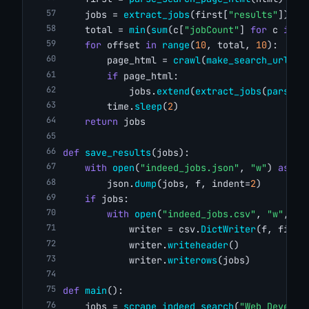
    jobs = 
extract_jobs
(first[
"results"
])
    total = 
min
(
sum
(c[
"jobCount"
] 
for
 c 
in
 f
for
 offset 
in
range
(
10
, total, 
10
):
        page_html = 
crawl
(
make_search_url
(qu
if
 page_html:
            jobs.
extend
(
extract_jobs
(
parse_s
        time.
sleep
(
2
)
return
 jobs
def
save_results
(jobs):
with
open
(
"indeed_jobs.json"
, 
"w"
) 
as
 f:
        json.
dump
(jobs, f, indent=
2
)
if
 jobs:
with
open
(
"indeed_jobs.csv"
, 
"w"
, ne
            writer = csv.
DictWriter
(f, field
            writer.
writeheader
()
            writer.
writerows
(jobs)
def
main
():
    jobs = 
scrape_indeed_search
(
"Web Develop