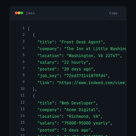
json
Copy
[
{
"title"
: 
"Front Desk Agent"
,
"company"
: 
"The Inn at Little Washington
"location"
: 
"Washington, VA 22747"
,
"salary"
: 
"22 hourly"
,
"posted"
: 
"20 days ago"
,
"job_key"
: 
"72ed373141879fd4"
,
"link"
: 
"https://www.indeed.com/viewjob?
}
,
{
"title"
: 
"Web Developer"
,
"company"
: 
"Acme Digital"
,
"location"
: 
"Richmond, VA"
,
"salary"
: 
"75000-95000 yearly"
,
"posted"
: 
"3 days ago"
,