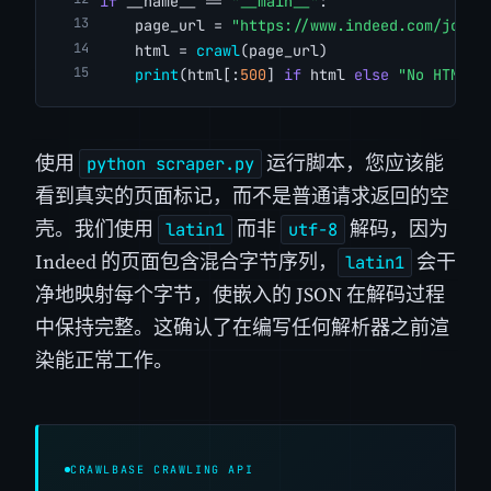
if
 __name__ == 
"__main__"
:
    page_url = 
"https://www.indeed.com/jobs?
    html = 
crawl
(page_url)
print
(html[:
500
] 
if
 html 
else
"No HTML r
使用
运行脚本，您应该能
python scraper.py
看到真实的页面标记，而不是普通请求返回的空
壳。我们使用
而非
解码，因为
latin1
utf-8
Indeed 的页面包含混合字节序列，
会干
latin1
净地映射每个字节，使嵌入的 JSON 在解码过程
中保持完整。这确认了在编写任何解析器之前渲
染能正常工作。
CRAWLBASE CRAWLING API