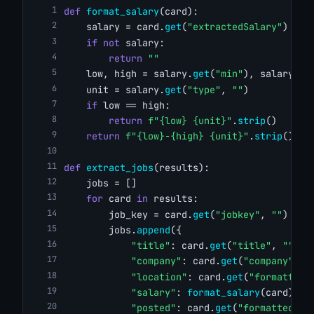
def
format_salary
(card):
    salary = card.
get
(
"extractedSalary"
)
if
not
 salary:
return
""
    low, high = salary.
get
(
"min"
), salary.
ge
    unit = salary.
get
(
"type"
, 
""
)
if
 low == high:
return
f"{low} {unit}"
.
strip
()
return
f"{low}-{high} {unit}"
.
strip
()
def
extract_jobs
(results):
    jobs = []
for
 card 
in
 results:
        job_key = card.
get
(
"jobkey"
, 
""
)
        jobs.
append
({
"title"
: card.
get
(
"title"
, 
""
),
"company"
: card.
get
(
"company"
, 
"
"location"
: card.
get
(
"formattedL
"salary"
: 
format_salary
(card),
"posted"
: card.
get
(
"formattedRel