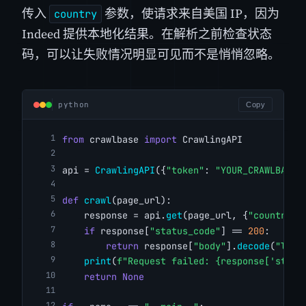
传入
参数，使请求来自美国 IP，因为
country
Indeed 提供本地化结果。在解析之前检查状态
码，可以让失败情况明显可见而不是悄悄忽略。
python
Copy
from
 crawlbase 
import
 CrawlingAPI
api = 
CrawlingAPI
({
"token"
: 
"YOUR_CRAWLBASE_
def
crawl
(page_url):
    response = api.
get
(page_url, {
"country"
:
if
 response[
"status_code"
] == 
200
:
return
 response[
"body"
].
decode
(
"lati
print
(
f"Request failed: {response['statu
return
None