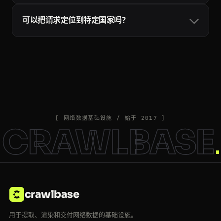
会自动换用不同的代理和请求头重试，只有成功的请求才
可以把请求定位到特定国家吗？
会计入配额：超时、被封和目标站点的 5xx 错误都不计
费，所以重试是安全的。详见
Crawling API 文档
。
可以。加上 country 参数并填写两位 ISO 国家代码（例如
country=US 或 country=DE），请求就会通过该地区的住
宅出口节点发出，覆盖二十多个国家。Crawlbase 也可能
自动为特定站点挑选最佳代理，以保持较高的成功率。
country 参数详见
Crawling API 文档
。
[ 网络数据基础设施 / 始于 2017 ]
CRAWLBASE
crawlbase
用于提取、渲染和交付网络数据的基础设施。