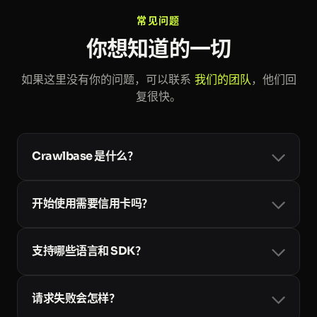
> 迁移到了 Crawlbase。" 某 B 轮金融科
常见问题
技公司工程负责人
你想知道的一切
如果这里没有你的问题，可以联系
我们的团队
，他们回
复很快。
Crawlbase 是什么？
Crawlbase 是面向开发者、企业和大模型的网页数据基础
设施。一个账号和一个 token 即可使用
Crawling API
、
开始使用需要信用卡吗？
异步的
Enterprise Crawler
、
Smart AI Proxy
、
Cloud
Storage
以及面向 AI 智能体的
Web MCP
，内置住宅代
不需要。每个新账号都可获得最多 10,000 次免费的成功
理、JavaScript 渲染与反爬处理。查看
完整文档
。
请求，无需信用卡，你可以先测试所有输出格式
支持哪些语言和 SDK？
（HTML、JSON、Markdown 和截图）。只有在需要更
大用量时才需要绑定卡片；按用量计费的套餐见
价格页
API 就是普通的 HTTP，因此任何能发起请求的语言都可
面
。
以使用。我们提供官方
请求失败会怎样？
SDK：
Python
、
Node
、
Ruby
、
PHP
和
Go
，另外还有
社区维护的更多语言库。查看
全部库
。
你只需为成功的请求付费。遇到软失败时，Crawling API