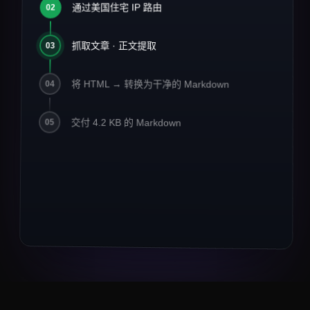
2026 年 AI 基础设施现状
通过美国住宅 IP 路由
#
02
1
2
> 发布于 2026 年 3 月 14 日 · 阅读约
3
抓取文章 · 正文提取
03
8 分钟
4
5
将 HTML → 转换为干净的 Markdown
04
数据工程团队已经从批量 ETL 转
6
向
**streaming-first**
流水线。
7
交付 4.2 KB 的 Markdown
Crawlbase 报告 MCP 相关流量
05
8
**同比增长
42%**
。
9
10
## 关键要点
11
12
-
住宅代理仍是电商数据的
13
*默认选择*
。
-
异步与存储现已支撑 67% 的抓取任务。
14
-
面向 LLM 的输出（Markdown、JSON）以
3× 的幅度超过原始 HTML。
## 引用
> "我们在一个周末内把 1400 万个 URL