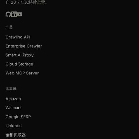
自 2017 年起持续运营。
产品
Crawling API
Enterprise Crawler
Smart AI Proxy
Cloud Storage
Web MCP Server
抓取器
Amazon
Walmart
Google SERP
LinkedIn
全部抓取器