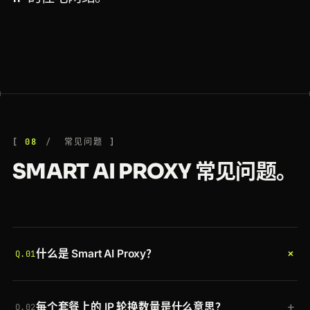
08
常见问题
SMART AI PROXY 常见问题。
+
什么是 Smart AI Proxy？
Q.01
这是一个单一代理端点，会将每个请求通过全球池中
+
每个套餐上的 IP 轮换数量是什么意思？
一个轮换的住宅 IP 转发。与普通代理不同，它借助
Q.02