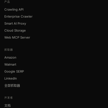
产品
Crawling API
Enterprise Crawler
Smart AI Proxy
Cloud Storage
Web MCP Server
抓取器
Amazon
Walmart
Google SERP
LinkedIn
全部抓取器
开发者
文档