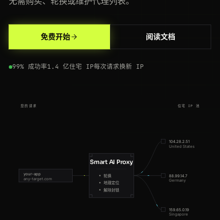
无需购买、轮换或维护代理列表。
200
ebay.com
/itm/195830173
ES
135ms
免费开始
阅读文档
200
booking.com
/hotel/fr/le-meurice
ES
216ms
99% 成功率
1.4 亿住宅 IP
每次请求换新 IP
200
booking.com
/hotel/fr/le-meurice
JP
195ms
200
amazon.de
/dp/B08N5JZGGW
BR
183ms
您的请求
住宅 IP 池
200
leboncoin.fr
/offres/1882003
NL
103ms
200
flipkart.com
/item/itm9f0c
FR
71ms
104.28.2.51
United States
200
leboncoin.fr
/offres/1882003
SG
143ms
Smart AI Proxy
your-app
轮换
88.99.14.7
any-target.com
Germany
404
rakuten.co.jp
/product/4900
SG
59ms
地理定位
解除封锁
200
aliexpress.com
/item/1005006.html
ES
74ms
159.65.0.19
Singapore