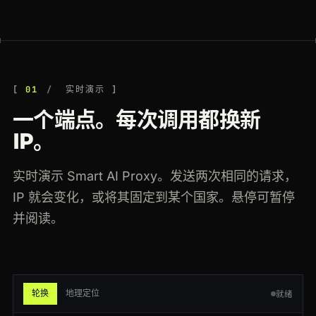
200
target.com
/p/-/A-79348122
SG
120ms
200
aliexpress.com
/item/1005006.html
SG
134ms
200
walmart.com
/ip/55088165
FR
191ms
01
实时演示
一个端点。每次调用都换新
200
coupang.com
/vp/products/63110
GB
94ms
IP。
200
ebay.com
/itm/195830173
CA
71ms
实时演示 Smart AI Proxy。发送两次相同的请求，
200
leboncoin.fr
/offres/1882003
NL
109ms
IP 就会变化，或将其固定到某个国家。悬停可暂停
200
ebay.com
/itm/195830173
ES
135ms
并阅读。
200
booking.com
/hotel/fr/le-meurice
ES
216ms
200
booking.com
/hotel/fr/le-meurice
JP
195ms
轮换
地理定位
就绪
200
amazon.de
/dp/B08N5JZGGW
BR
183ms