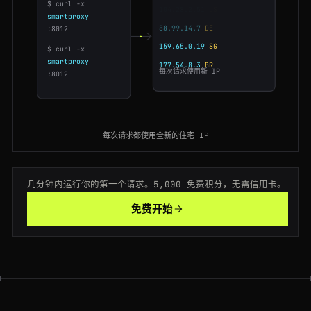
$ curl -x
104.28.2.51
US
smartproxy
200
google.co.uk
/search?q=4k+tv
JP
188ms
:8012
88.99.14.7
DE
$ curl -x
200
rakuten.co.jp
/product/4900
US
133ms
smartproxy
每次请求使用新 IP
:8012
200
rakuten.co.jp
/product/4900
BR
189ms
200
bol.com
/nl/p/9300000
GB
75ms
每次请求都使用全新的住宅 IP
200
aliexpress.com
/item/1005006.html
BR
94ms
200
target.com
/p/-/A-79348122
SG
120ms
几分钟内运行你的第一个请求。5,000 免费积分，无需信用卡。
200
aliexpress.com
/item/1005006.html
免费开始
SG
134ms
200
walmart.com
/ip/55088165
FR
191ms
200
coupang.com
/vp/products/63110
GB
94ms
200
ebay.com
/itm/195830173
CA
71ms