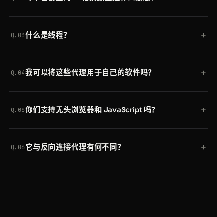
AI 规避 CAPTCHA 和封锁、重试失败的请求，并支
它表示你在同一时刻可以访问多少个 IP。在
持地理定位，让你保持匿名并发送更多请求而不被封
+
什么是线程？
Premium 套餐中，系统会从更大的池中为你分配
禁。
Q.03
20,000
个 IP，且该工作集会随机重置，因此随着时
线程指你可以并行运行多少个请求。可以把每个线程
间推移你可以覆盖超过一百万个代理的完整池。
+
我可以将这些代理用于自己的软件吗？
想象成一辆一次只载一名乘客的出租车。Premium 提
Q.04
供
80
个线程，因此你可以同时进行 80 个请求，每
可以。只要你的软件使用 IPv4 连接并支持 HTTP 或
当一个线程空出，新的请求便立即开始。
+
你们支持无头浏览器和 JavaScript 吗？
HTTPS 代理，该网络便完全兼容。如果你在集成方
Q.05
面需要帮助，请联系我们。
支持。积分可用于普通请求或 JavaScript 请求。当
+
它与反向连接代理有何不同？
内容由 React 或 Angular 等框架渲染，或在浏览器中
Q.06
生成时，请发送
JavaScript
请求。一个 JavaScript
反向连接代理只会轮换 IP。Smart AI Proxy 额外加入
请求消耗两个积分。
了经 Crawlbase 训练的 AI 来规避 CAPTCHA 和封
锁、自动重试、可选的无头渲染、智能池化以及更强
的安全性，因此能为更大的项目干净地扩展。