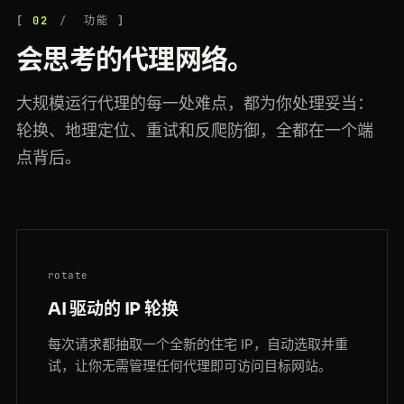
200
leboncoin.fr
/offres/1882003
02
功能
NL
109ms
会思考的代理网络。
大规模运行代理的每一处难点，都为你处理妥当：
轮换、地理定位、重试和反爬防御，全都在一个端
点背后。
rotate
AI 驱动的 IP 轮换
每次请求都抽取一个全新的住宅 IP，自动选取并重
试，让你无需管理任何代理即可访问目标网站。