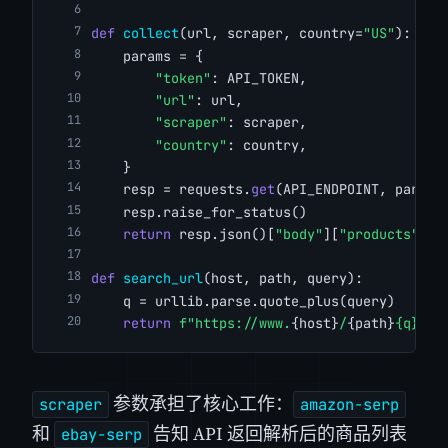
def
collect
(url, scraper, country=
"US"
):
    params = {
"token"
: API_TOKEN,
"url"
: url,
"scraper"
: scraper,
"country"
: country,
    }
    resp = requests.
get
(API_ENDPOINT, params
    resp.raise_for_status()
return
 resp.json()[
"body"
][
"products"
]
def
search_url
(host, path, query):
    q = urllib.parse.quote_plus(query)
return
f"https://www.
{host}
/
{path}
{q}
"
参数承担了核心工作：
scraper
amazon-serp
和
告知 API 返回解析后的商品列表
ebay-serp