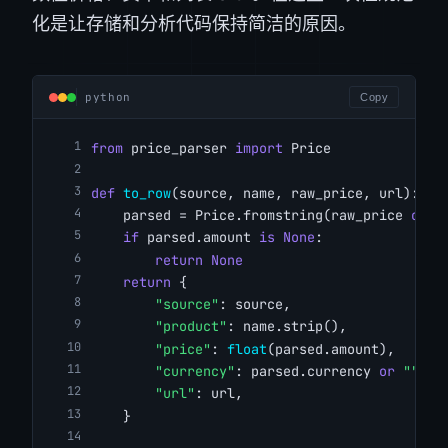
化是让存储和分析代码保持简洁的原因。
python
Copy
from
 price_parser 
import
 Price
def
to_row
(source, name, raw_price, url):
    parsed = Price.fromstring(raw_price 
or
"
if
 parsed.amount 
is
None
:
return
None
return
 {
"source"
: source,
"product"
: name.strip(),
"price"
: 
float
(parsed.amount),
"currency"
: parsed.currency 
or
""
,
"url"
: url,
    }