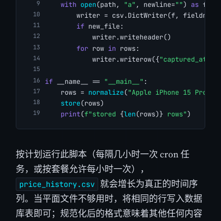
with
open
(path, 
"a"
, newline=
""
) 
as
 f:
        writer = csv.DictWriter(f, fieldname
if
 new_file:
            writer.writeheader()
for
 row 
in
 rows:
            writer.writerow({
"captured_at"
: 
if
 __name__ == 
"__main__"
:
    rows = 
normalize
(
"Apple iPhone 15 Pro Ma
store
(rows)
print
(
f"stored 
{
len
(rows)}
 rows"
)
按计划运行此脚本（每隔几小时一次 cron 任
务，或按套餐允许每小时一次），
就会增长为真正的时间序
price_history.csv
列。当平面文件不够用时，将相同的行写入数据
库表即可；规范化后的格式意味着其他任何内容