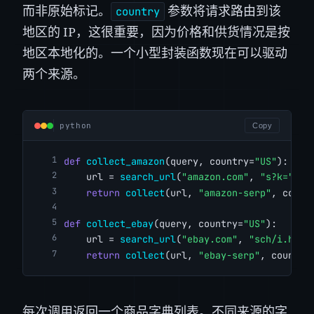
而非原始标记。
参数将请求路由到该
country
地区的 IP，这很重要，因为价格和供货情况是按
地区本地化的。一个小型封装函数现在可以驱动
两个来源。
python
Copy
def
collect_amazon
(query, country=
"US"
):
    url = 
search_url
(
"amazon.com"
, 
"s?k="
, q
return
collect
(url, 
"amazon-serp"
, count
def
collect_ebay
(query, country=
"US"
):
    url = 
search_url
(
"ebay.com"
, 
"sch/i.html
return
collect
(url, 
"ebay-serp"
, country
每次调用返回一个商品字典列表。不同来源的字