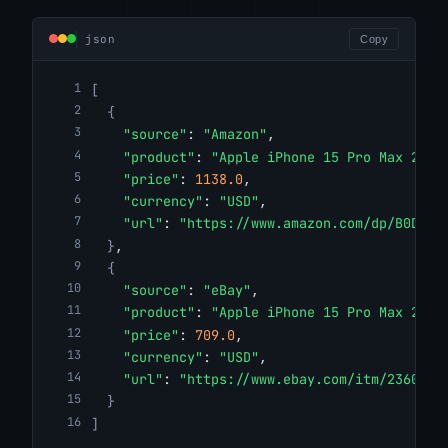
json
Copy
[
{
"source"
: 
"Amazon"
,
"product"
: 
"Apple iPhone 15 Pro Max 256G
"price"
: 
1138.0
,
"currency"
: 
"USD"
,
"url"
: 
"https://www.amazon.com/dp/B0DGTJ
}
,
{
"source"
: 
"eBay"
,
"product"
: 
"Apple iPhone 15 Pro Max 256G
"price"
: 
709.0
,
"currency"
: 
"USD"
,
"url"
: 
"https://www.ebay.com/itm/2360961
}
]