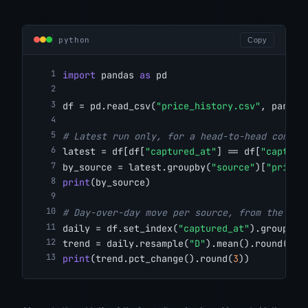
python
Copy
import
 pandas 
as
 pd
df = pd.read_csv(
"price_history.csv"
, parse_
# Latest run only, for a head-to-head compar
latest = df[df[
"captured_at"
] == df[
"capture
by_source = latest.groupby(
"source"
)[
"price"
print
(by_source)
# Day-over-day move per source, from the sto
daily = df.set_index(
"captured_at"
).groupby(
trend = daily.resample(
"D"
).mean().round(
2
)
print
(trend.pct_change().round(
3
))